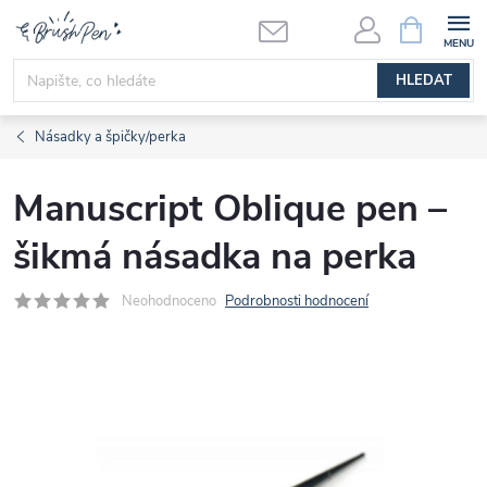
Přejít
NÁKUPNÍ
KOŠÍK
na
obsah
HLEDAT
Násadky a špičky/perka
Manuscript Oblique pen –
šikmá násadka na perka
Neohodnoceno
Podrobnosti hodnocení