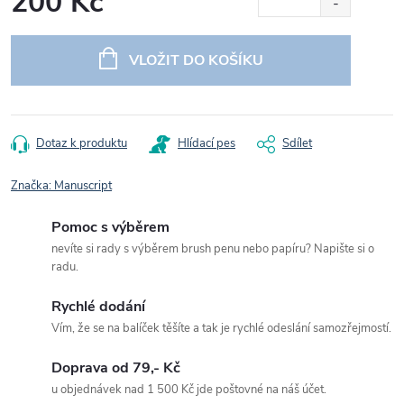
200 Kč
Měrná
cena:
VLOŽIT DO KOŠÍKU
Dotaz k produktu
Hlídací pes
Sdílet
Značka:
Manuscript
Pomoc s výběrem
nevíte si rady s výběrem brush penu nebo papíru? Napište si o
radu.
Rychlé dodání
Vím, že se na balíček těšíte a tak je rychlé odeslání samozřejmostí.
Doprava od 79,- Kč
u objednávek nad 1 500 Kč jde poštovné na náš účet.