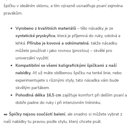
špičku v ideálním sklonu, a tím výrazně usnadňuje psaní zejména
pravákům.
Vyrobeno z kvalitních materiálů
– tělo násadky je ze
syntetické pryskyřice
, která je příjemná do ruky, odolná a
lehká.
Příruba je kovová a odnímatelná
, takže násadku
můžete používat i jako rovnou (prostou) – skvělé pro
univerzální využití.
Kompatibilní se všemi kaligrafickými špičkami z naší
nabídky.
Ať už máte oblíbenou špičku na tenké linie, nebo
experimentujete s různými styly, tato násadka vám bude
skvělým parťákem.
Pohodlná délka 16,5 cm
zajišťuje komfort při delším psaní a
dobře padne do ruky i při intenzivním tréninku.
✒️
Špičky nejsou součástí balení
, ale snadno si můžete vybrat z
naší nabídky tu pravou podle stylu, který chcete psát.