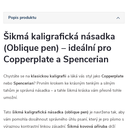
Popis produktu
Šikmá kaligrafická násadka
(Oblique pen) – ideální pro
Copperplate a Spencerian
Chystáte se na
klasickou kaligrafii
a láká vás styl jako
Copperplate
nebo
Spencerian
? Prvním krokem ke krásným tenkým a silným
tahům je správná násadka – a tahle šikmá kráska vám přesně tohle
umožní.
Tato
šikmá kaligrafická násadka (oblique pen)
je navržena tak, aby
vám pomohla dosáhnout správného úhlu psaní, který je pro písmo s
výraznou kontrastní linkou zásadní.
Šikmá kovová příruba
drží