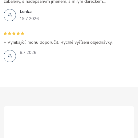
zabalený, s nadepsaným jménem, s milým dárečkem...
Lenka
19.7.2026
+ Vynikající, mohu doporučit. Rychlé vyřízení objednávky.
6.7.2026
Z
á
p