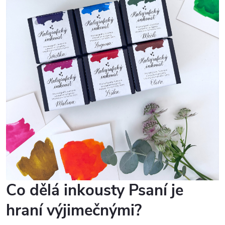
a
c
í
p
r
v
k
y
v
ý
Co dělá inkousty Psaní je
p
hraní výjimečnými?