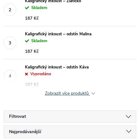
Kaligrafický inkoust – Zlatíčko
Skladem
187 Kč
Kaligrafický inkoust – odstín Malina
Skladem
187 Kč
Kaligrafický inkoust – odstín Káva
Vyprodáno
187 Kč
Zobrazit více produktů
Filtrovat
Ř
Nejprodávanější