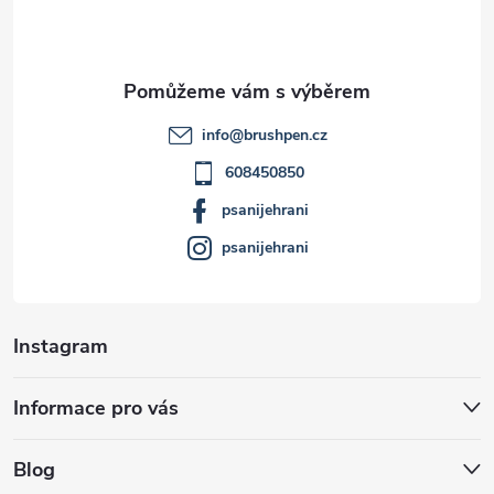
p
a
t
info
@
brushpen.cz
í
608450850
psanijehrani
psanijehrani
Instagram
Informace pro vás
Blog