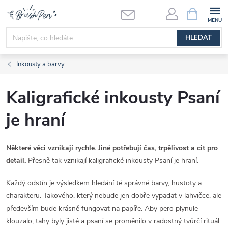
Přejít
NÁKUPNÍ
KOŠÍK
na
obsah
HLEDAT
Inkousty a barvy
Kaligrafické inkousty Psaní
je hraní
Některé věci vznikají rychle. Jiné potřebují čas, trpělivost a cit pro
detail.
Přesně tak vznikají kaligrafické inkousty Psaní je hraní.
Každý odstín je výsledkem hledání té správné barvy, hustoty a
charakteru. Takového, který nebude jen dobře vypadat v lahvičce, ale
především bude krásně fungovat na papíře. Aby pero plynule
klouzalo, tahy byly jisté a psaní se proměnilo v radostný tvůrčí rituál.