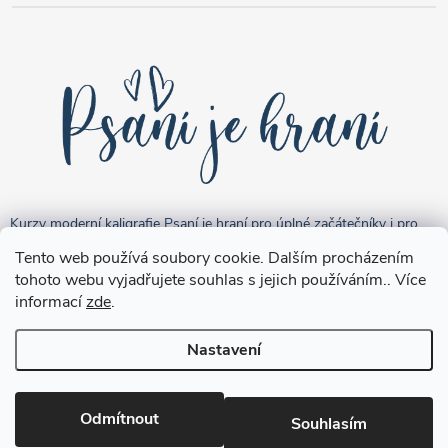
Kurzy moderní kaligrafie Psaní je hraní pro úplné začátečníky i pro
pokročilejší "kreativce".
Tento web používá soubory cookie. Dalším procházením
tohoto webu vyjadřujete souhlas s jejich používáním.. Více
informací
zde
.
Nastavení
Copyright 2026
Brushpen.cz
. Všechna práva vyhrazena.
Upravit
nastavení cookies
Odmítnout
Souhlasím
Vytvořil Shoptet