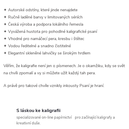
i
s
✦ Autorské odstíny, které jinde nenajdete
✦ Ručně laděné barvy v limitovaných sériích
u
✦ Česká výroba a podpora lokálního řemesla
✦ Vyvážená hustota pro pohodlné kaligrafické psaní
✦ Vhodné pro namáčecí pera, kresbu i štětec
✦ Vodou ředitelné a snadno čistitelné
✦ Elegantní skleněné lahvičky se širokým hrdlem
Věřím, že kaligrafie není jen o písmenech. Je o okamžiku, kdy se svět
na chvíli zpomalí a vy si můžete užít každý tah pera.
A právě pro takové chvíle vznikly inkousty Psaní je hraní.
S láskou ke kaligrafii
specializované on-line papírnictví pro začínající kaligrafy a
kreativní duše.