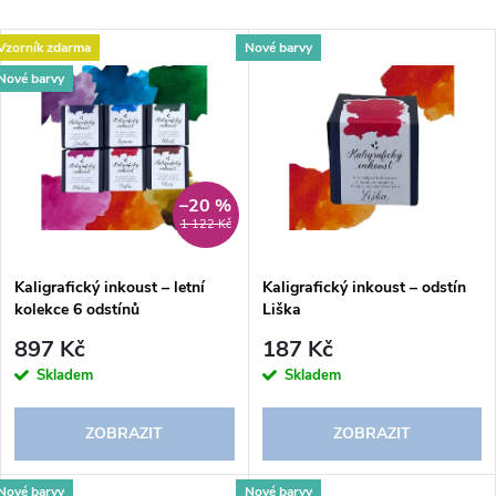
a
Nejlevnější
V
Vzorník zdarma
Nové barvy
Nejdražší
z
Nové barvy
ý
Abecedně
e
p
n
i
–20 %
1 122 Kč
í
s
p
Kaligrafický inkoust – letní
Kaligrafický inkoust – odstín
kolekce 6 odstínů
Liška
p
r
897 Kč
187 Kč
r
Skladem
Skladem
o
o
ZOBRAZIT
ZOBRAZIT
d
Nové barvy
Nové barvy