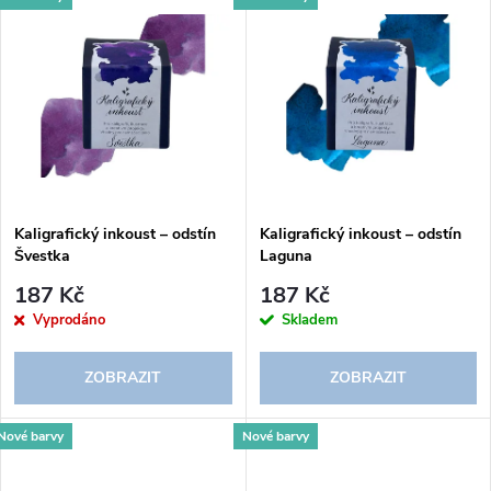
d
u
u
k
k
t
t
ů
ů
Kaligrafický inkoust – odstín
Kaligrafický inkoust – odstín
Švestka
Laguna
187 Kč
187 Kč
Vyprodáno
Skladem
ZOBRAZIT
ZOBRAZIT
Nové barvy
Nové barvy