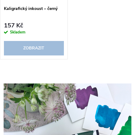
Kaligrafický inkoust – černý
157 Kč
Skladem
ZOBRAZIT
O
v
l
á
d