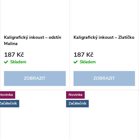
Kaligrafický inkoust – odstín
Kaligrafický inkoust – Zlatíčko
Malina
187 Kč
187 Kč
Skladem
Skladem
ZOBRAZIT
ZOBRAZIT
Novinka
Novinka
Začátečník
Začátečník