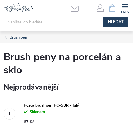
Přejít
NÁKUPNÍ
KOŠÍK
na
obsah
HLEDAT
Brush pen
Brush peny na porcelán a
sklo
Nejprodávanější
Posca brushpen PC-5BR - bílý
Skladem
67 Kč