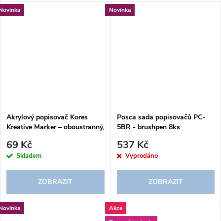
Novinka
Novinka
Akrylový popisovač Kores
Posca sada popisovačů PC-
Kreative Marker – oboustranný,
5BR - brushpen 8ks
černá & bílá
69 Kč
537 Kč
Skladem
Vyprodáno
ZOBRAZIT
ZOBRAZIT
Novinka
Akce