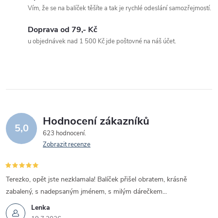
c
Vím, že se na balíček těšíte a tak je rychlé odeslání samozřejmostí.
í
Doprava od 79,- Kč
u objednávek nad 1 500 Kč jde poštovné na náš účet.
p
r
v
k
Hodnocení zákazníků
y
5,0
623 hodnocení
v
Zobrazit recenze
ý
Terezko, opět jste nezklamala! Balíček přišel obratem, krásně
p
zabalený, s nadepsaným jménem, s milým dárečkem...
i
Lenka