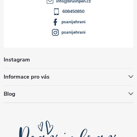
info
@
brushpen.cz
í
608450850
psanijehrani
psanijehrani
Instagram
Informace pro vás
Blog