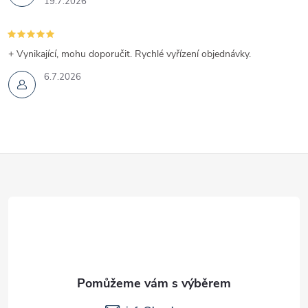
19.7.2026
s
u
+ Vynikající, mohu doporučit. Rychlé vyřízení objednávky.
6.7.2026
Z
á
p
a
t