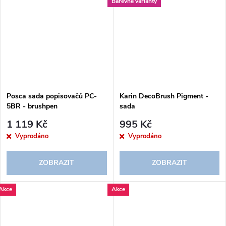
Barevné varianty
Posca sada popisovačů PC-
Karin DecoBrush Pigment -
5BR - brushpen
sada
1 119 Kč
995 Kč
Vyprodáno
Vyprodáno
ZOBRAZIT
ZOBRAZIT
Akce
Akce