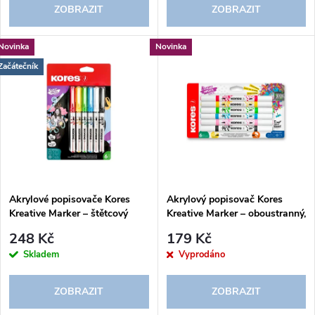
o
ZOBRAZIT
ZOBRAZIT
d
d
Novinka
Novinka
u
Začátečník
u
k
k
t
t
ů
ů
Akrylové popisovače Kores
Akrylový popisovač Kores
Kreative Marker – štětcový
Kreative Marker – oboustranný,
hrot, sada 6 barev
sada 6 barev
248 Kč
179 Kč
Skladem
Vyprodáno
ZOBRAZIT
ZOBRAZIT