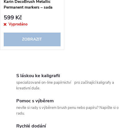
Karin DecoBrush Metallic
Permanent markers – sada
599 Kč
Vyprodáno
ZOBRAZIT
O
v
S láskou ke kaligrafii
specializované on-line papírnictví pro začínající kaligrafy a
l
kreativní duše.
á
Pomoc s výběrem
nevíte si rady s výběrem brush penu nebo papíru? Napište si o
d
radu.
a
Rychlé dodání