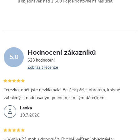
u objednávek nad 1 500 Kč jde poštovné na náš účet.
p
r
v
k
Hodnocení zákazníků
y
5,0
623 hodnocení
v
Zobrazit recenze
ý
Terezko, opět jste nezklamala! Balíček přišel obratem, krásně
p
zabalený, s nadepsaným jménem, s milým dárečkem...
i
Lenka
19.7.2026
s
u
+ Vynikající, mohu doporučit. Rychlé vyřízení objednávky.