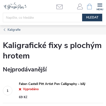
Přejít
NÁKUPNÍ
KOŠÍK
na
obsah
HLEDAT
Kaligrafie
Kaligrafické fixy s plochým
hrotem
Nejprodávanější
Faber-Castell Pitt Artist Pen Calligraphy – bílý
Vyprodáno
69 Kč