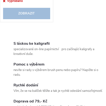
r
Vyprodáno
o
o
ZOBRAZIT
d
d
u
O
u
k
v
S láskou ke kaligrafii
k
specializované on-line papírnictví pro začínající kaligrafy a
l
t
kreativní duše.
t
á
Pomoc s výběrem
ů
nevíte si rady s výběrem brush penu nebo papíru? Napište si o
ů
d
radu.
a
Rychlé dodání
c
Vím, že se na balíček těšíte a tak je rychlé odeslání samozřejmostí.
í
Doprava od 79,- Kč