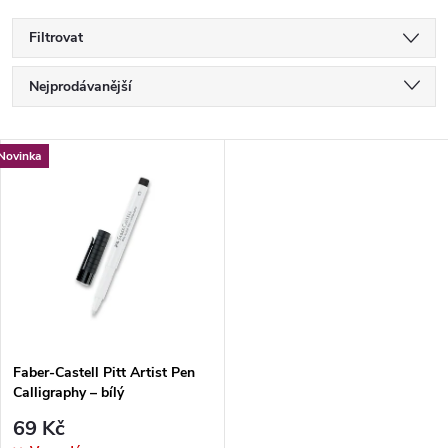
Filtrovat
Ř
Nejprodávanější
a
Nejlevnější
V
Novinka
Nejdražší
z
ý
Abecedně
e
p
n
i
í
s
p
Faber-Castell Pitt Artist Pen
Calligraphy – bílý
p
r
69 Kč