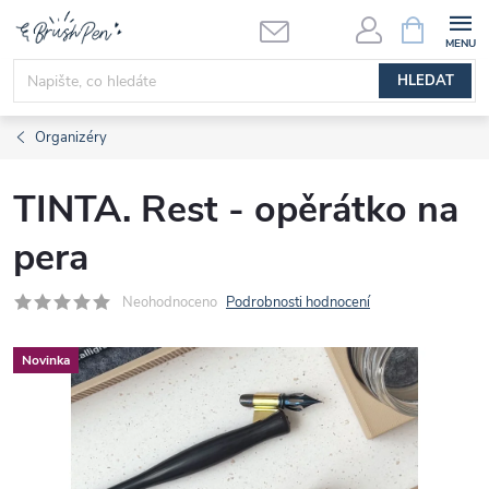
Přejít
NÁKUPNÍ
KOŠÍK
na
obsah
HLEDAT
Organizéry
TINTA. Rest - opěrátko na
pera
Neohodnoceno
Podrobnosti hodnocení
Novinka