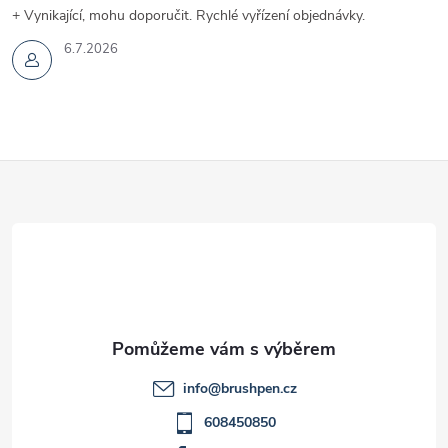
+ Vynikající, mohu doporučit. Rychlé vyřízení objednávky.
6.7.2026
Z
á
p
a
t
info
@
brushpen.cz
í
608450850