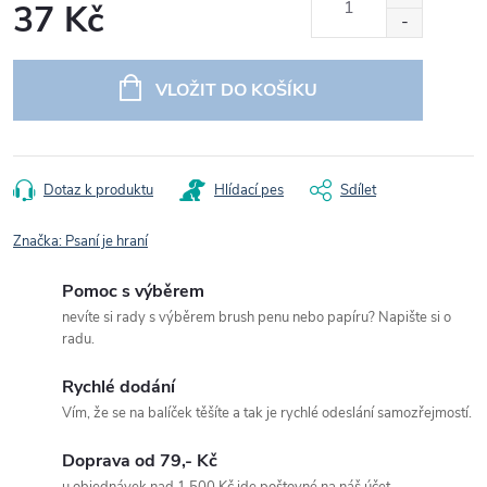
37 Kč
Měrná
cena:
VLOŽIT DO KOŠÍKU
Dotaz k produktu
Hlídací pes
Sdílet
Značka:
Psaní je hraní
Pomoc s výběrem
nevíte si rady s výběrem brush penu nebo papíru? Napište si o
radu.
Rychlé dodání
Vím, že se na balíček těšíte a tak je rychlé odeslání samozřejmostí.
Doprava od 79,- Kč
u objednávek nad 1 500 Kč jde poštovné na náš účet.