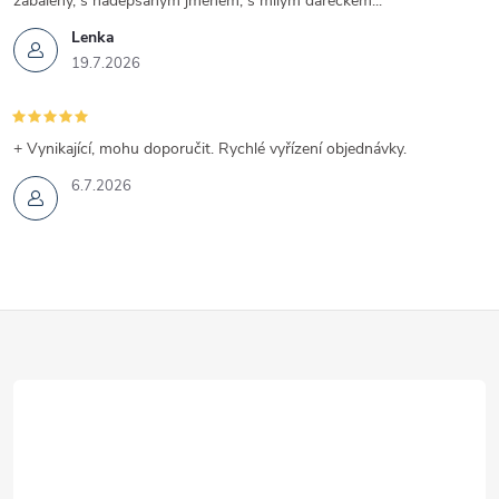
zabalený, s nadepsaným jménem, s milým dárečkem...
i
Lenka
19.7.2026
s
u
+ Vynikající, mohu doporučit. Rychlé vyřízení objednávky.
6.7.2026
Z
á
p