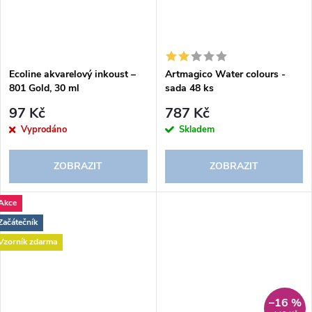
Ecoline akvarelový inkoust –
Artmagico Water colours -
801 Gold, 30 ml
sada 48 ks
97 Kč
787 Kč
Vyprodáno
Skladem
ZOBRAZIT
ZOBRAZIT
Akce
Začátečník
Vzorník zdarma
–16 %