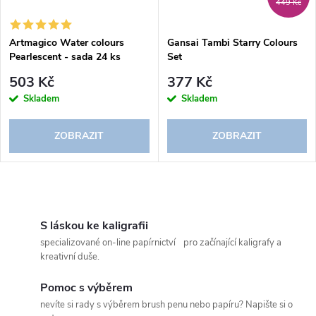
449 Kč
Artmagico Water colours
Gansai Tambi Starry Colours
Pearlescent - sada 24 ks
Set
503 Kč
377 Kč
Skladem
Skladem
ZOBRAZIT
ZOBRAZIT
O
v
S láskou ke kaligrafii
specializované on-line papírnictví pro začínající kaligrafy a
l
kreativní duše.
á
Pomoc s výběrem
nevíte si rady s výběrem brush penu nebo papíru? Napište si o