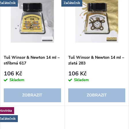
u
Začátečník
Začátečník
u
k
k
t
t
ů
ů
Tuš Winsor & Newton 14 ml –
Tuš Winsor & Newton 14 ml –
stříbrná 617
zlatá 283
106 Kč
106 Kč
Skladem
Skladem
ZOBRAZIT
ZOBRAZIT
Novinka
Začátečník