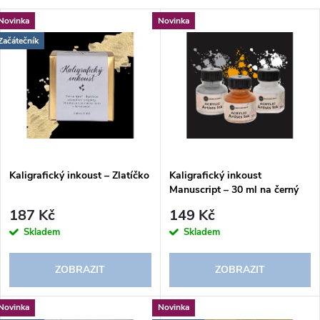
a
V
Novinka
Novinka
Nejdražší
z
Začátečník
ý
Abecedně
e
p
n
i
í
s
p
Kaligrafický inkoust – Zlatíčko
Kaligrafický inkoust
Manuscript – 30 ml na černý
p
papír (výběr barev)
r
187 Kč
149 Kč
r
Skladem
Skladem
o
o
ZOBRAZIT
ZOBRAZIT
d
d
Novinka
Novinka