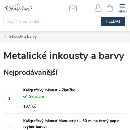
Přejít
NÁKUPNÍ
KOŠÍK
na
obsah
HLEDAT
Inkousty a barvy
Metalické inkousty a barvy
Nejprodávanější
Kaligrafický inkoust – Zlatíčko
Skladem
187 Kč
Kaligrafický inkoust Manuscript – 30 ml na černý papír
(výběr barev)