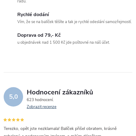
d
radu.
a
Rychlé dodání
c
Vím, že se na balíček těšíte a tak je rychlé odeslání samozřejmostí.
í
Doprava od 79,- Kč
u objednávek nad 1 500 Kč jde poštovné na náš účet.
p
r
v
k
Hodnocení zákazníků
y
5,0
623 hodnocení
v
Zobrazit recenze
ý
Terezko, opět jste nezklamala! Balíček přišel obratem, krásně
p