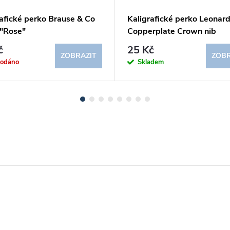
rafické perko Brause & Co
Kaligrafické perko Leonard
"Rose"
Copperplate Crown nib
č
25 Kč
ZOBRAZIT
ZOBR
rodáno
Skladem