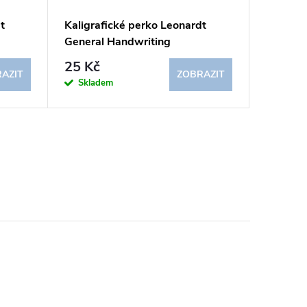
t
Kaligrafické perko Leonardt
Kaligra
General Handwriting
Copperp
25 Kč
25 Kč
AZIT
ZOBRAZIT
Skladem
Sklad