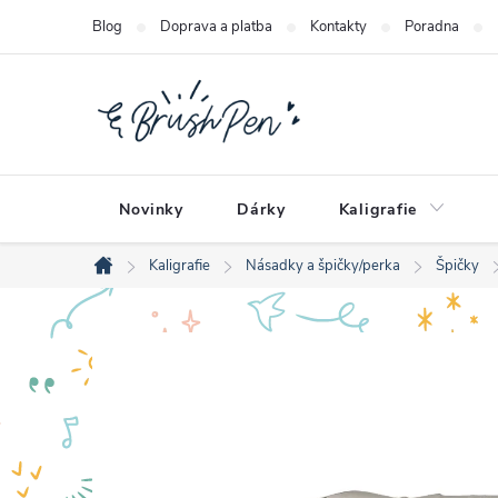
Přejít
Blog
Doprava a platba
Kontakty
Poradna
na
obsah
Novinky
Dárky
Kaligrafie
Kaligrafie
Násadky a špičky/perka
Špičky
Domů