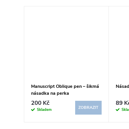
PINK –
Manuscript Oblique pen – šikmá
Násad
násadka na perka
200 Kč
89 K
BRAZIT
ZOBRAZIT
Skladem
Skl