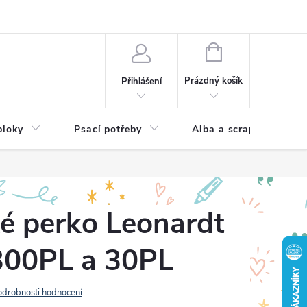
Hodnocení obchodu
NÁKUPNÍ
KOŠÍK
Prázdný košík
Přihlášení
bloky
Psací potřeby
Alba a scrapbooking
ké perko Leonardt
 300PL a 30PL
odrobnosti hodnocení