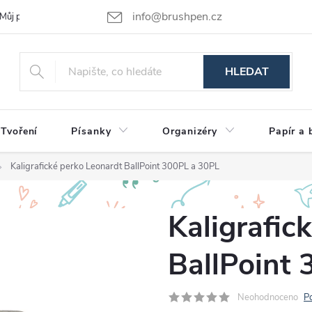
info@brushpen.cz
Můj příběh
Obchodní podmínky
Podmínky ochrany osobních údajů
HLEDAT
Tvoření
Písanky
Organizéry
Papír a 
Kaligrafické perko Leonardt BallPoint 300PL a 30PL
Kaligrafic
BallPoint
Neohodnoceno
P