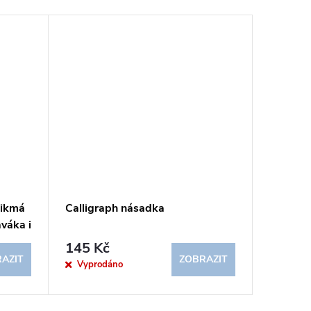
Novinka
šikmá
Calligraph násadka
Manuscr
váka i
šikmá n
145 Kč
219 K
AZIT
ZOBRAZIT
Vyprodáno
Sklad