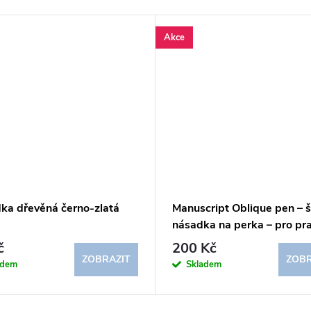
Akce
ka dřevěná černo-zlatá
Manuscript Oblique pen – 
násadka na perka – pro pra
leváka
č
200 Kč
ZOBRAZIT
ZOBR
adem
Skladem