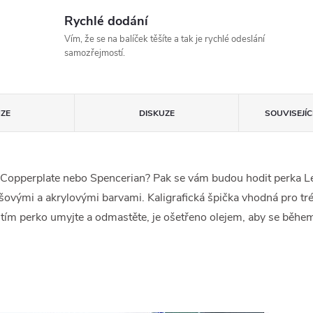
Rychlé dodání
Vím, že se na balíček těšíte a tak je rychlé odeslání
samozřejmostí.
ZE
DISKUZE
SOUVISEJÍ
smo Copperplate nebo Spencerian? Pak se vám budou hodit perka L
šovými a akrylovými barvami. Kaligrafická špička vhodná pro t
itím perko umyjte a odmastěte, je ošetřeno olejem, aby se běhe