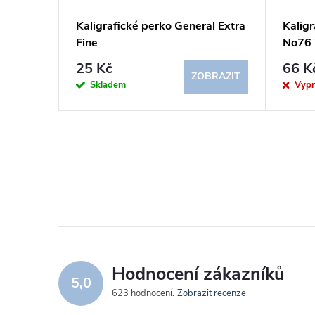
omická
Kaligrafické perko General Extra
Kalig
Fine
No76 
25 Kč
66 K
BRAZIT
ZOBRAZIT
Skladem
Vyp
Hodnocení zákazníků
5,0
623 hodnocení
Zobrazit recenze