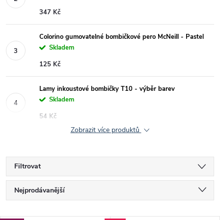
347 Kč
Colorino gumovatelné bombičkové pero McNeill - Pastel
Skladem
125 Kč
Lamy inkoustové bombičky T10 - výběr barev
Skladem
54 Kč
Zobrazit více produktů
Filtrovat
Ř
Nejprodávanější
a
Nejlevnější