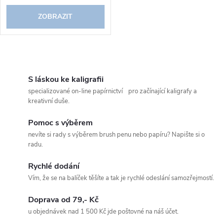
ZOBRAZIT
O
v
S láskou ke kaligrafii
specializované on-line papírnictví pro začínající kaligrafy a
l
kreativní duše.
á
Pomoc s výběrem
nevíte si rady s výběrem brush penu nebo papíru? Napište si o
d
radu.
a
Rychlé dodání
c
Vím, že se na balíček těšíte a tak je rychlé odeslání samozřejmostí.
í
Doprava od 79,- Kč
u objednávek nad 1 500 Kč jde poštovné na náš účet.