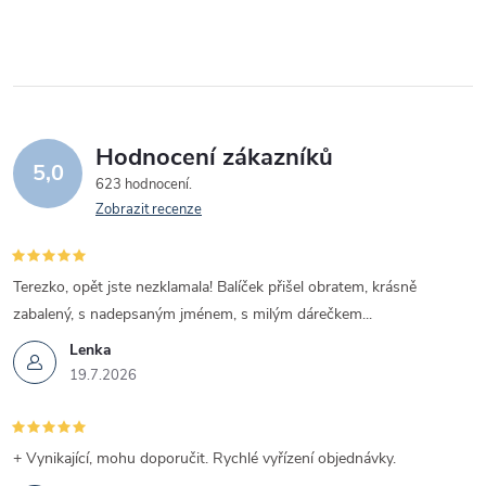
p
r
v
k
Hodnocení zákazníků
y
5,0
623 hodnocení
v
Zobrazit recenze
ý
Terezko, opět jste nezklamala! Balíček přišel obratem, krásně
p
zabalený, s nadepsaným jménem, s milým dárečkem...
i
Lenka
19.7.2026
s
u
+ Vynikající, mohu doporučit. Rychlé vyřízení objednávky.