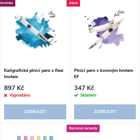
V
Novinka
Akce
Nejdražší
z
ý
Abecedně
e
p
n
i
í
s
p
Kaligrafické plnicí pero s flexi
Plnicí pero s kovovým hrotem
hrotem
EF
p
r
897 Kč
347 Kč
r
Vyprodáno
Skladem
o
o
ZOBRAZIT
ZOBRAZIT
d
d
Barevné varianty
u