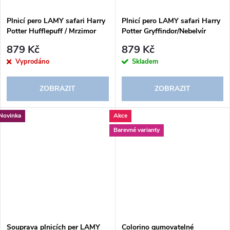
Plnicí pero LAMY safari Harry
Plnicí pero LAMY safari Harry
Potter Hufflepuff / Mrzimor
Potter Gryffindor/Nebelvír
879 Kč
879 Kč
Vyprodáno
Skladem
ZOBRAZIT
ZOBRAZIT
Novinka
Akce
Barevné varianty
Souprava plnicích per LAMY
Colorino gumovatelné