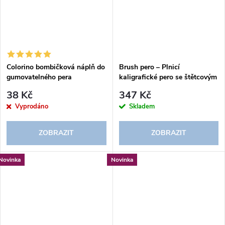
Colorino bombičková náplň do
Brush pero – Plnicí
gumovatelného pera
kaligrafické pero se štětcovým
hrotem
38 Kč
347 Kč
Vyprodáno
Skladem
ZOBRAZIT
ZOBRAZIT
Novinka
Novinka