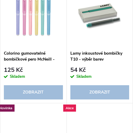
u
k
k
t
t
ů
ů
Colorino gumovatelné
Lamy inkoustové bombičky
bombičkové pero McNeill -
T10 - výběr barev
Pastel
125 Kč
54 Kč
Skladem
Skladem
ZOBRAZIT
ZOBRAZIT
Novinka
Akce