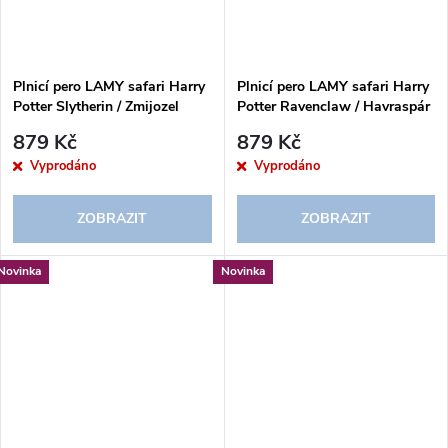
Plnicí pero LAMY safari Harry
Plnicí pero LAMY safari Harry
Potter Slytherin / Zmijozel
Potter Ravenclaw / Havraspár
879 Kč
879 Kč
Vyprodáno
Vyprodáno
ZOBRAZIT
ZOBRAZIT
Novinka
Novinka