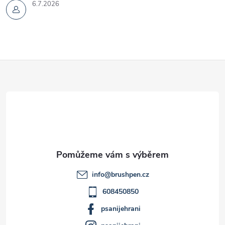
6.7.2026
Z
á
p
a
t
info
@
brushpen.cz
í
608450850
psanijehrani