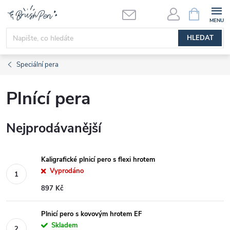
Přejít
NÁKUPNÍ
KOŠÍK
na
obsah
HLEDAT
Speciální pera
Plnící pera
Nejprodávanější
Kaligrafické plnicí pero s flexi hrotem
Vyprodáno
897 Kč
Plnicí pero s kovovým hrotem EF
Skladem