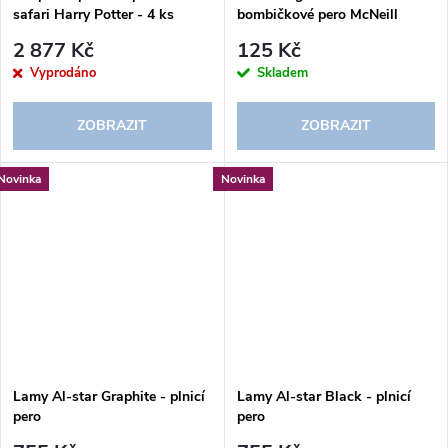
safari Harry Potter - 4 ks
bombičkové pero McNeill
2 877 Kč
125 Kč
Vyprodáno
Skladem
ZOBRAZIT
ZOBRAZIT
Novinka
Novinka
Lamy Al-star Graphite - plnicí
Lamy Al-star Black - plnicí
pero
pero