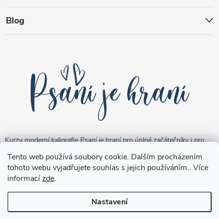
Blog
Kurzy moderní kaligrafie Psaní je hraní pro úplné začátečníky i pro
pokročilejší "kreativce".
Tento web používá soubory cookie. Dalším procházením
tohoto webu vyjadřujete souhlas s jejich používáním.. Více
informací
zde
.
Nastavení
Copyright 2026
Brushpen.cz
. Všechna práva vyhrazena.
Upravit