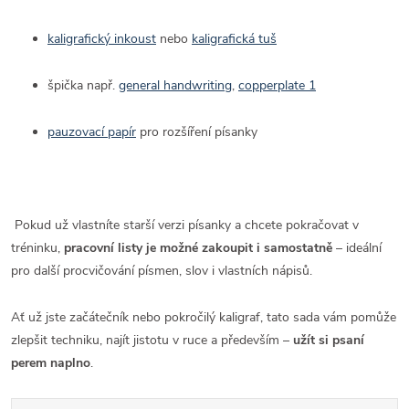
kaligrafický inkoust
nebo
kaligrafická tuš
špička např.
general handwriting
,
copperplate 1
pauzovací papír
pro rozšíření písanky
Pokud už vlastníte starší verzi písanky a chcete pokračovat v
tréninku,
pracovní listy je možné zakoupit i samostatně
– ideální
pro další procvičování písmen, slov i vlastních nápisů.
Ať už jste začátečník nebo pokročilý kaligraf, tato sada vám pomůže
zlepšit techniku, najít jistotu v ruce a především –
užít si psaní
perem naplno
.