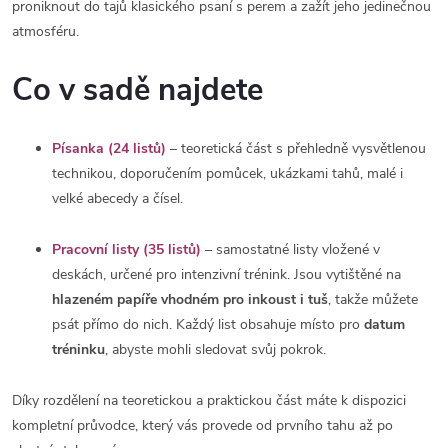
proniknout do tajů klasického psaní s perem a zažít jeho jedinečnou
atmosféru.
Co v sadě najdete
Písanka (24 listů)
– teoretická část s přehledně vysvětlenou
technikou, doporučením pomůcek, ukázkami tahů, malé i
velké abecedy a čísel.
Pracovní listy (35 listů)
– samostatné listy vložené v
deskách, určené pro intenzivní trénink. Jsou vytištěné na
hlazeném papíře vhodném pro inkoust i tuš
, takže můžete
psát přímo do nich. Každý list obsahuje místo pro
datum
tréninku
, abyste mohli sledovat svůj pokrok.
Díky rozdělení na teoretickou a praktickou část máte k dispozici
kompletní průvodce, který vás provede od prvního tahu až po