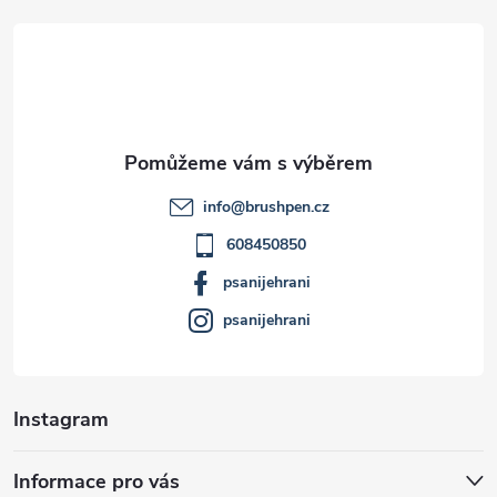
á
p
a
t
info
@
brushpen.cz
í
608450850
psanijehrani
psanijehrani
Instagram
Informace pro vás