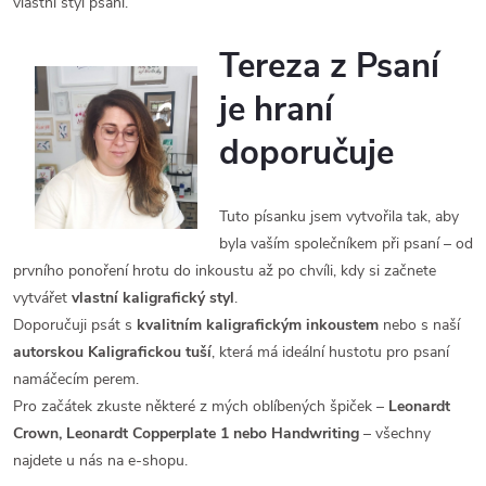
vlastní styl psaní.
Tereza z Psaní
je hraní
doporučuje
Tuto písanku jsem vytvořila tak, aby
byla vaším společníkem při psaní – od
prvního ponoření hrotu do inkoustu až po chvíli, kdy si začnete
vytvářet
vlastní kaligrafický styl
.
Doporučuji psát s
kvalitním kaligrafickým inkoustem
nebo s naší
autorskou Kaligrafickou tuší
, která má ideální hustotu pro psaní
namáčecím perem.
Pro začátek zkuste některé z mých oblíbených špiček –
Leonardt
Crown, Leonardt Copperplate 1 nebo Handwriting
– všechny
najdete u nás na e-shopu.