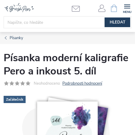
Přejít
NÁKUPNÍ
KOŠÍK
na
obsah
HLEDAT
Písanky
Písanka moderní kaligrafie
Pero a inkoust 5. díl
Neohodnoceno
Podrobnosti hodnocení
Začátečník