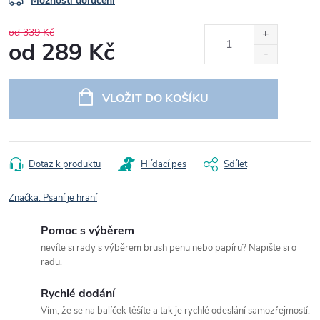
Možnosti doručení
od 339 Kč
od
289 Kč
Měrná
cena:
VLOŽIT DO KOŠÍKU
Dotaz k produktu
Hlídací pes
Sdílet
Značka:
Psaní je hraní
Pomoc s výběrem
nevíte si rady s výběrem brush penu nebo papíru? Napište si o
radu.
Rychlé dodání
Vím, že se na balíček těšíte a tak je rychlé odeslání samozřejmostí.