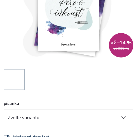
až –14 %
od 339 Kč
písanka