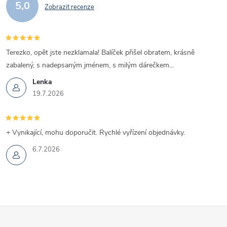
5,0
Zobrazit recenze
Terezko, opět jste nezklamala! Balíček přišel obratem, krásně
zabalený, s nadepsaným jménem, s milým dárečkem...
Lenka
19.7.2026
+ Vynikající, mohu doporučit. Rychlé vyřízení objednávky.
6.7.2026
Z