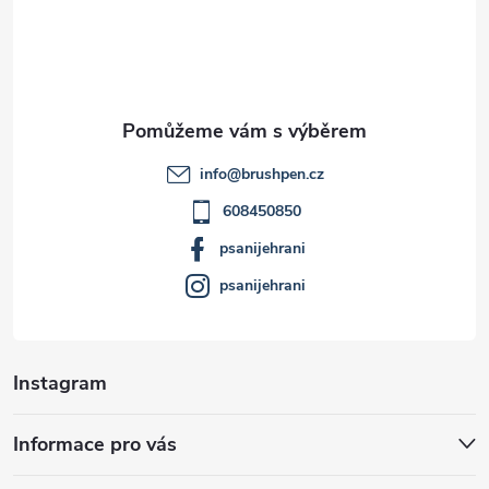
á
p
a
t
info
@
brushpen.cz
í
608450850
psanijehrani
psanijehrani
Instagram
Informace pro vás