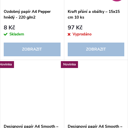
Ozdobný papír A4 Pepper
Kraft přání a obálky – 15x15
hnědý - 220 g/m2
cm 10 ks
8 Kč
97 Kč
Skladem
Vyprodáno
ZOBRAZIT
ZOBRAZIT
Novinka
Novinka
Designový papír A4 Smooth –
Designový papír A4 Smooth –