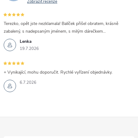
Zobrazit recenze
s
u
Terezko, opět jste nezklamala! Balíček přišel obratem, krásně
zabalený, s nadepsaným jménem, s milým dárečkem...
Lenka
19.7.2026
+ Vynikající, mohu doporučit. Rychlé vyřízení objednávky.
6.7.2026
Z