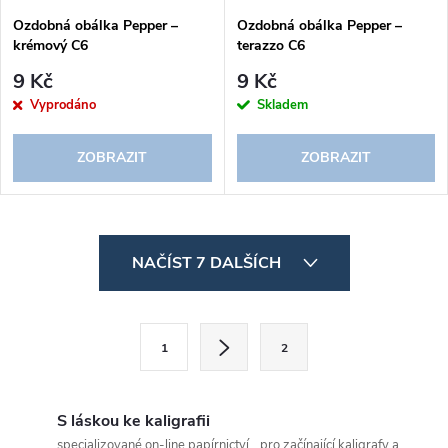
Ozdobná obálka Pepper –
Ozdobná obálka Pepper –
krémový C6
terazzo C6
9 Kč
9 Kč
Vyprodáno
Skladem
ZOBRAZIT
ZOBRAZIT
O
NAČÍST 7 DALŠÍCH
v
l
S
1
2
t
á
r
d
á
S láskou ke kaligrafii
n
specializované on-line papírnictví pro začínající kaligrafy a