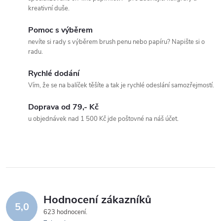
a
kreativní duše.
k
c
o
Pomoc s výběrem
í
v
nevíte si rady s výběrem brush penu nebo papíru? Napište si o
radu.
á
p
n
Rychlé dodání
r
í
Vím, že se na balíček těšíte a tak je rychlé odeslání samozřejmostí.
v
Doprava od 79,- Kč
k
u objednávek nad 1 500 Kč jde poštovné na náš účet.
y
v
ý
p
Hodnocení zákazníků
5,0
623 hodnocení
i