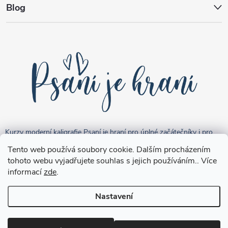
Blog
Kurzy moderní kaligrafie Psaní je hraní pro úplné začátečníky i pro
pokročilejší "kreativce".
Tento web používá soubory cookie. Dalším procházením
tohoto webu vyjadřujete souhlas s jejich používáním.. Více
informací
zde
.
Nastavení
Copyright 2026
Brushpen.cz
. Všechna práva vyhrazena.
Upravit
nastavení cookies