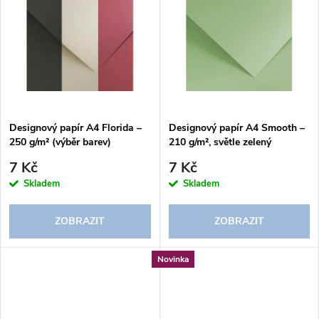
u
k
k
t
t
ů
ů
Designový papír A4 Florida –
Designový papír A4 Smooth –
250 g/m² (výběr barev)
210 g/m², světle zelený
7 Kč
7 Kč
Skladem
Skladem
ZOBRAZIT
ZOBRAZIT
Novinka