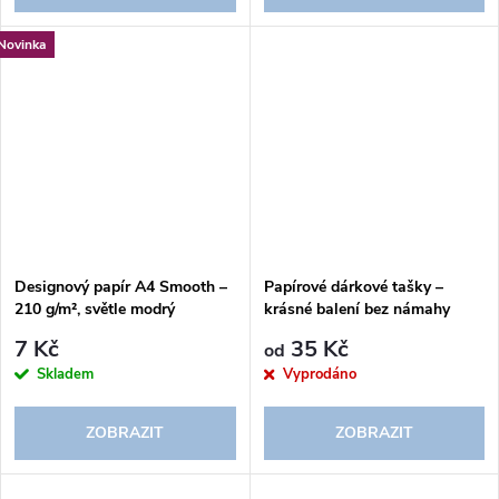
Novinka
Designový papír A4 Smooth –
Papírové dárkové tašky –
210 g/m², světle modrý
krásné balení bez námahy
7 Kč
35 Kč
od
Skladem
Vyprodáno
ZOBRAZIT
ZOBRAZIT