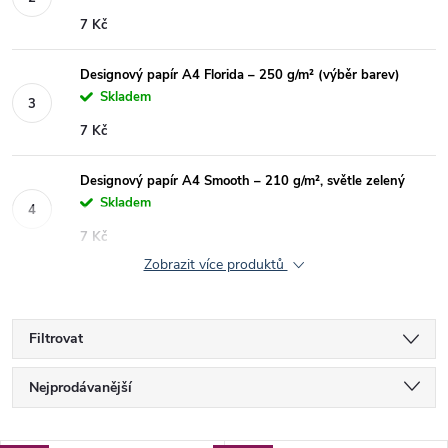
7 Kč
Designový papír A4 Florida – 250 g/m² (výběr barev)
Skladem
7 Kč
Designový papír A4 Smooth – 210 g/m², světle zelený
Skladem
7 Kč
Zobrazit více produktů
Filtrovat
Ř
Nejprodávanější
a
Nejlevnější