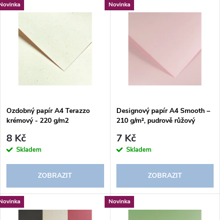
V
Novinka
Novinka
Nejdražší
z
ý
Abecedně
e
p
n
i
í
s
p
Ozdobný papír A4 Terazzo
Designový papír A4 Smooth –
krémový - 220 g/m2
210 g/m², pudrově růžový
p
r
8 Kč
7 Kč
r
Skladem
Skladem
o
o
ZOBRAZIT
ZOBRAZIT
d
d
Novinka
Novinka
u