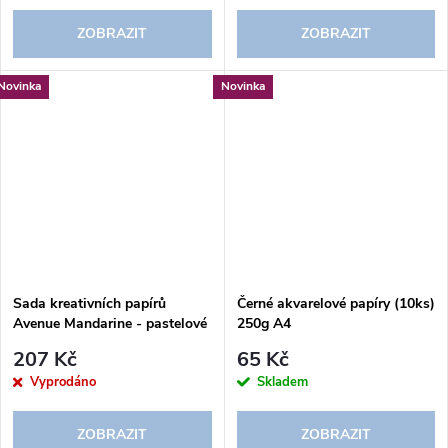
ZOBRAZIT
ZOBRAZIT
Novinka
Novinka
Sada kreativních papírů
Černé akvarelové papíry (10ks)
Avenue Mandarine - pastelové
250g A4
barvy (20 listů)
207 Kč
65 Kč
Vyprodáno
Skladem
ZOBRAZIT
ZOBRAZIT