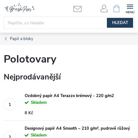
Přejít
NÁKUPNÍ
KOŠÍK
na
obsah
HLEDAT
Papír a bloky
Polotovary
Nejprodávanější
Ozdobný papír A4 Terazzo krémový - 220 g/m2
Skladem
8 Kč
Designový papír A4 Smooth – 210 g/m², pudrově růžový
Skladem