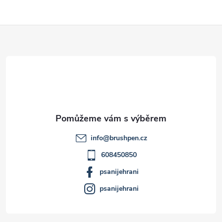
Z
á
p
a
t
info
@
brushpen.cz
í
608450850
psanijehrani
psanijehrani