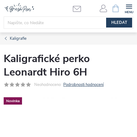
Přejít
NÁKUPNÍ
KOŠÍK
na
obsah
HLEDAT
Kaligrafie
Kaligrafické perko
Leonardt Hiro 6H
Neohodnoceno
Podrobnosti hodnocení
Novinka