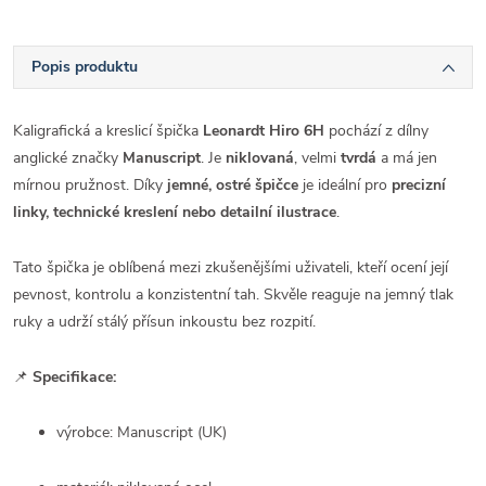
Popis produktu
Kaligrafická a kreslicí špička
Leonardt Hiro 6H
pochází z dílny
anglické značky
Manuscript
. Je
niklovaná
, velmi
tvrdá
a má jen
mírnou pružnost. Díky
jemné, ostré špičce
je ideální pro
precizní
linky, technické kreslení nebo detailní ilustrace
.
Tato špička je oblíbená mezi zkušenějšími uživateli, kteří ocení její
pevnost, kontrolu a konzistentní tah. Skvěle reaguje na jemný tlak
ruky a udrží stálý přísun inkoustu bez rozpití.
📌
Specifikace:
výrobce: Manuscript (UK)