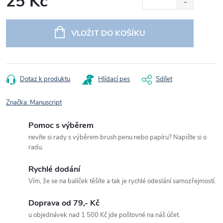
25 Kč
Měrná
cena:
VLOŽIT DO KOŠÍKU
Dotaz k produktu
Hlídací pes
Sdílet
Značka:
Manuscript
Pomoc s výběrem
nevíte si rady s výběrem brush penu nebo papíru? Napište si o
radu.
Rychlé dodání
Vím, že se na balíček těšíte a tak je rychlé odeslání samozřejmostí.
Doprava od 79,- Kč
u objednávek nad 1 500 Kč jde poštovné na náš účet.