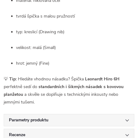
materiál: niklovaná ocel
tvrdá špička s malou pružností
typ: kreslicí (Drawing nib)
velikost: malá (Small)
hrot: jemný (Fine)
💡
Tip:
Hledáte vhodnou násadku? Špička
Leonardt Hiro 6H
perfektně sedí do
standardních i šikmých násadek s kovovou
planžetou
a skvěle se doplňuje s technickými inkousty nebo
jemnými tušemi.
Parametry produktu
Recenze