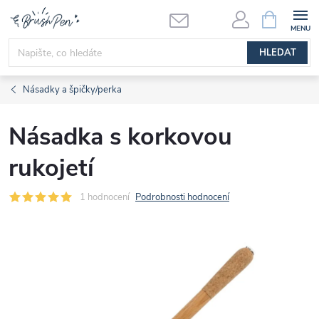
Přejít
NÁKUPNÍ
KOŠÍK
na
obsah
HLEDAT
Násadky a špičky/perka
Násadka s korkovou
rukojetí
1 hodnocení
Podrobnosti hodnocení