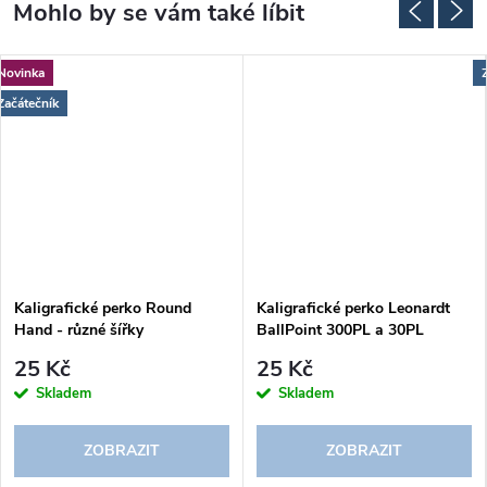
Novinka
Začátečník
Kaligrafické perko Round
Kaligrafické perko Leonardt
Hand - různé šířky
BallPoint 300PL a 30PL
25 Kč
25 Kč
Skladem
Skladem
ZOBRAZIT
ZOBRAZIT