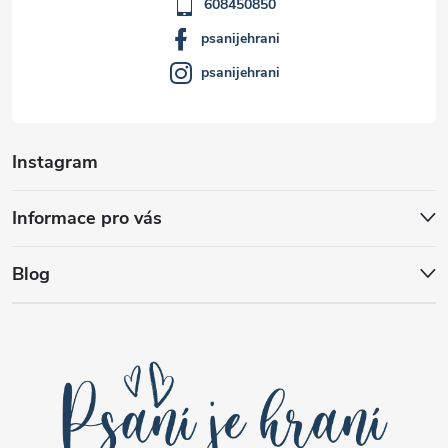
í
608450850
psanijehrani
psanijehrani
Instagram
Informace pro vás
Blog