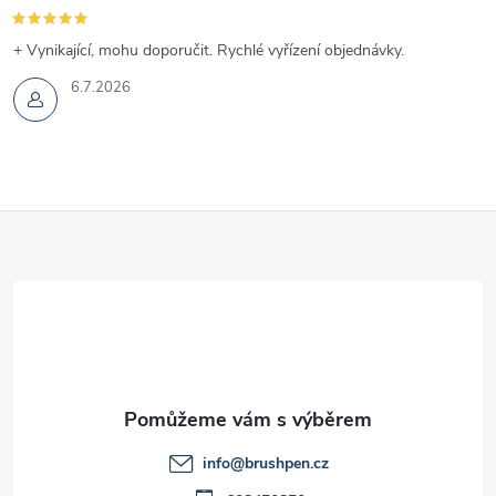
+ Vynikající, mohu doporučit. Rychlé vyřízení objednávky.
6.7.2026
Z
á
p
a
t
info
@
brushpen.cz