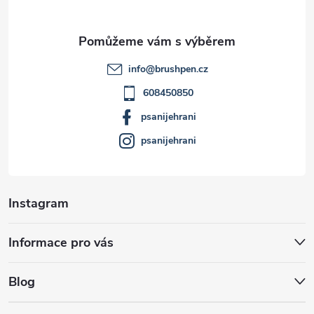
a
t
info
@
brushpen.cz
í
608450850
psanijehrani
psanijehrani
Instagram
Informace pro vás
Blog