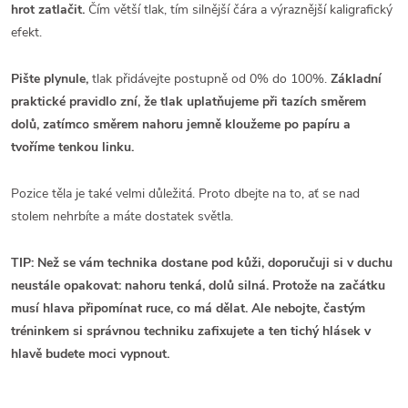
hrot zatlačit.
Čím větší tlak, tím silnější čára a výraznější kaligrafický
efekt.
Pište plynule,
tlak přidávejte postupně od 0% do 100%.
Základní
praktické pravidlo zní, že tlak uplatňujeme při tazích směrem
dolů, zatímco směrem nahoru jemně kloužeme po papíru a
tvoříme tenkou linku.
Pozice těla je také velmi důležitá. Proto dbejte na to, ať se nad
stolem nehrbíte a máte dostatek světla.
TIP: Než se vám technika dostane pod kůži, doporučuji si v duchu
neustále opakovat: nahoru tenká, dolů silná. Protože na začátku
musí hlava připomínat ruce, co má dělat. Ale nebojte, častým
tréninkem si správnou techniku zafixujete a ten tichý hlásek v
hlavě budete moci vypnout.