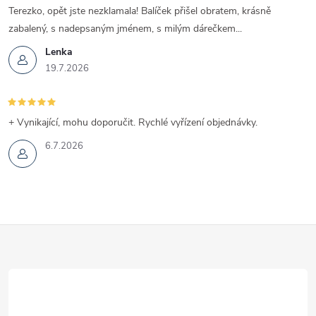
Terezko, opět jste nezklamala! Balíček přišel obratem, krásně
zabalený, s nadepsaným jménem, s milým dárečkem...
Lenka
19.7.2026
+ Vynikající, mohu doporučit. Rychlé vyřízení objednávky.
6.7.2026
Z
á
p