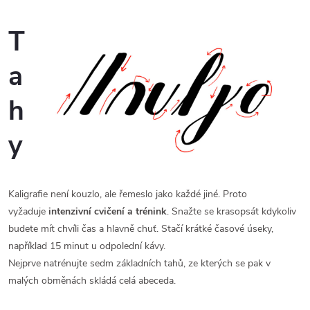
T
a
h
y
Kaligrafie není kouzlo, ale řemeslo jako každé jiné. Proto
vyžaduje
intenzivní cvičení a trénink
. Snažte se krasopsát kdykoliv
budete mít chvíli čas a hlavně chuť. Stačí krátké časové úseky,
například 15 minut u odpolední kávy.
Nejprve natrénujte sedm základních tahů, ze kterých se pak v
malých obměnách skládá celá abeceda.