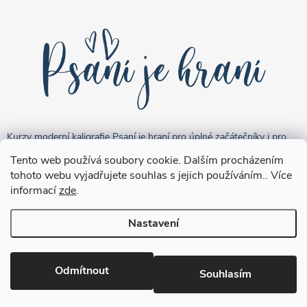
Kurzy moderní kaligrafie Psaní je hraní pro úplné začátečníky i pro
pokročilejší "kreativce".
Tento web používá soubory cookie. Dalším procházením
tohoto webu vyjadřujete souhlas s jejich používáním.. Více
informací
zde
.
Nastavení
Copyright 2026
Brushpen.cz
. Všechna práva vyhrazena.
Upravit
nastavení cookies
Odmítnout
Souhlasím
Vytvořil Shoptet