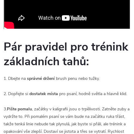
Pár pravidel pro trénink
základních tahů:
1. Dbejte na
správné držení
brush penu nebo tužky.
2. Dopřejte si
dostatek místa
pro psaní, hodně světla a hlavně klid.
3.
Pište pomalu
, začátky v kaligrafii jsou o trpělivosti. Zatněte zuby a
vydržte to. Při pomalém psaní se vám bude na začátku ruka třást,
takže tenká linie nebude tak plynulá, jak byste si přáli, ale trénink a
opakování vše zlepší. Dostaví se jistota a třes se vytratí. Rychlost