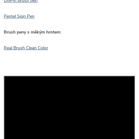
UniPin Brush pen
Pentel Sign Pen
Brush peny s měkým hrotem:
Real Brush Clean Color