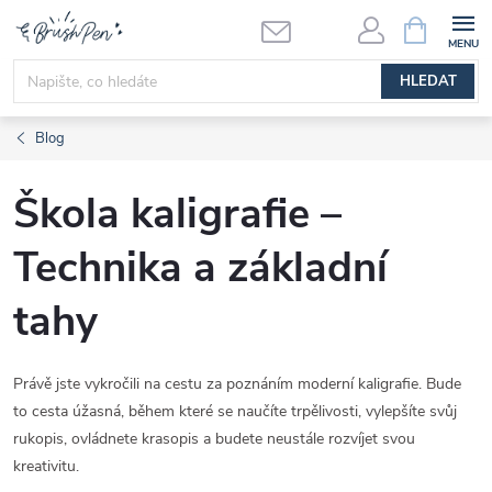
Přejít
NÁKUPNÍ
KOŠÍK
na
obsah
HLEDAT
Blog
Škola kaligrafie –
Technika a základní
tahy
Právě jste vykročili na cestu za poznáním moderní kaligrafie. Bude
to cesta úžasná, během které se naučíte trpělivosti, vylepšíte svůj
rukopis, ovládnete krasopis a budete neustále rozvíjet svou
kreativitu.