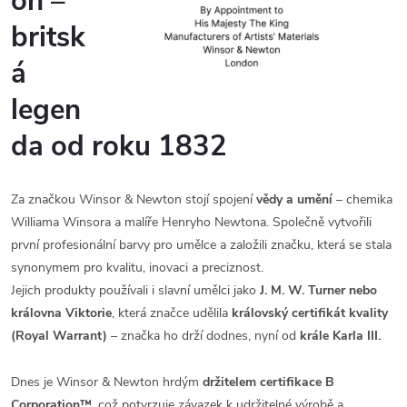
on –
britsk
á
legen
da od roku 1832
Za značkou Winsor & Newton stojí spojení
vědy a umění
– chemika
Williama Winsora a malíře Henryho Newtona. Společně vytvořili
první profesionální barvy pro umělce a založili značku, která se stala
synonymem pro kvalitu, inovaci a preciznost.
Jejich produkty používali i slavní umělci jako
J. M. W. Turner nebo
královna Viktorie
, která značce udělila
královský certifikát kvality
(Royal Warrant)
– značka ho drží dodnes, nyní od
krále Karla III.
Dnes je Winsor & Newton hrdým
držitelem certifikace B
Corporation™
, což potvrzuje závazek k udržitelné výrobě a