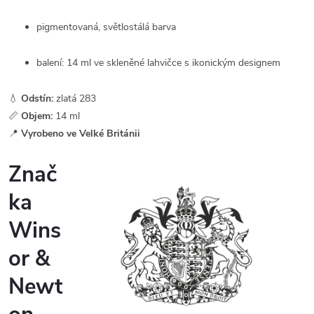
pigmentovaná, světlostálá barva
balení: 14 ml ve skleněné lahvičce s ikonickým designem
💧
Odstín:
zlatá 283
📏
Objem:
14 ml
📍
Vyrobeno ve Velké Británii
Znač
ka
Wins
or &
Newt