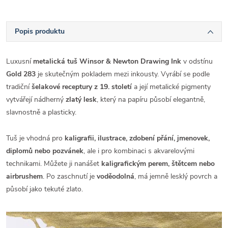
Popis produktu
Luxusní
metalická tuš Winsor & Newton Drawing Ink
v odstínu
Gold 283
je skutečným pokladem mezi inkousty. Vyrábí se podle
tradiční
šelakové receptury z 19. století
a její metalické pigmenty
vytvářejí nádherný
zlatý lesk
, který na papíru působí elegantně,
slavnostně a plasticky.
Tuš je vhodná pro
kaligrafii, ilustrace, zdobení přání, jmenovek,
diplomů nebo pozvánek
, ale i pro kombinaci s akvarelovými
technikami. Můžete ji nanášet
kaligrafickým perem, štětcem nebo
airbrushem
. Po zaschnutí je
voděodolná
, má jemně lesklý povrch a
působí jako tekuté zlato.