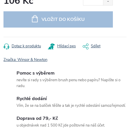
106 Kč
Měrná
cena:
VLOŽIT DO KOŠÍKU
Dotaz k produktu
Hlídací pes
Sdílet
Značka:
Winsor & Newton
Pomoc s výběrem
nevíte si rady s výběrem brush penu nebo papíru? Napište si o
radu.
Rychlé dodání
Vím, že se na balíček těšíte a tak je rychlé odeslání samozřejmostí.
Doprava od 79,- Kč
u objednávek nad 1 500 Kč jde poštovné na náš účet.