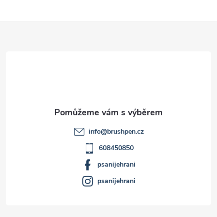
Z
á
p
a
t
info
@
brushpen.cz
í
608450850
psanijehrani
psanijehrani