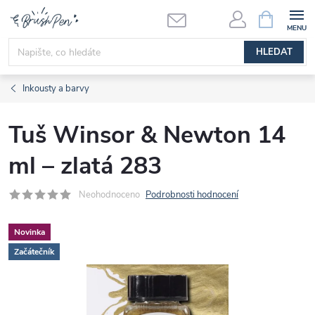
Přejít
NÁKUPNÍ
KOŠÍK
na
obsah
HLEDAT
Inkousty a barvy
Tuš Winsor & Newton 14
ml – zlatá 283
Neohodnoceno
Podrobnosti hodnocení
Novinka
Začátečník