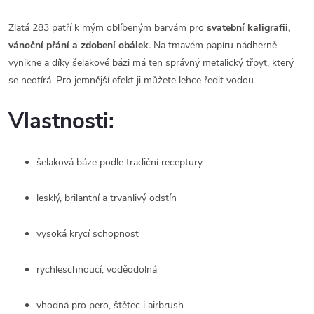
Zlatá 283 patří k mým oblíbeným barvám pro
svatební kaligrafii,
vánoční přání a zdobení obálek.
Na tmavém papíru nádherně
vynikne a díky šelakové bázi má ten správný metalický třpyt, který
se neotírá. Pro jemnější efekt ji můžete lehce ředit vodou.
Vlastnosti:
šelaková báze podle tradiční receptury
lesklý, brilantní a trvanlivý odstín
vysoká krycí schopnost
rychleschnoucí, voděodolná
vhodná pro pero, štětec i airbrush