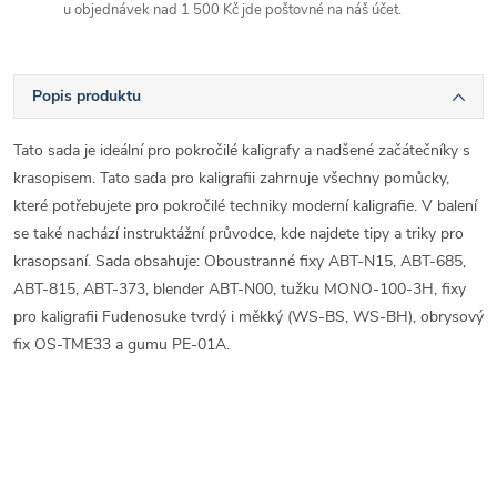
u objednávek nad 1 500 Kč jde poštovné na náš účet.
Popis produktu
Tato sada je ideální pro pokročilé kaligrafy a nadšené začátečníky s
krasopisem. Tato sada pro kaligrafii zahrnuje všechny pomůcky,
které potřebujete pro pokročilé techniky moderní kaligrafie. V balení
se také nachází instruktážní průvodce, kde najdete tipy a triky pro
krasopsaní. Sada obsahuje: Oboustranné fixy ABT-N15, ABT-685,
ABT-815, ABT-373, blender ABT-N00, tužku MONO-100-3H, fixy
pro kaligrafii Fudenosuke tvrdý i měkký (WS-BS, WS-BH), obrysový
fix OS-TME33 a gumu PE-01A.