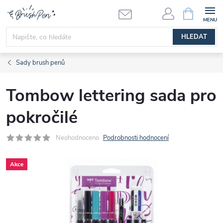
Přejít
NÁKUPNÍ
KOŠÍK
na
obsah
HLEDAT
Sady brush penů
Tombow lettering sada pro
pokročilé
Neohodnoceno
Podrobnosti hodnocení
Akce