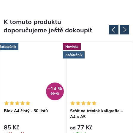
K tomuto produktu
doporučujeme ještě dokoupit
Začátečník
Novinka
Začátečník
–14 %
99 Kč
Blok A4 čistý - 50 listů
Sešit na trénink kaligrafie –
A4 a A5
85 Kč
77 Kč
od