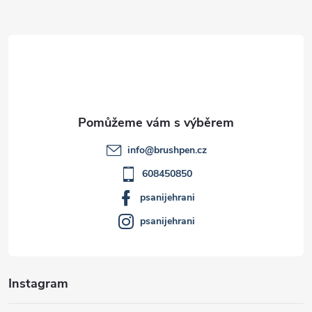
Z
á
p
a
t
info
@
brushpen.cz
í
608450850
psanijehrani
psanijehrani
Instagram