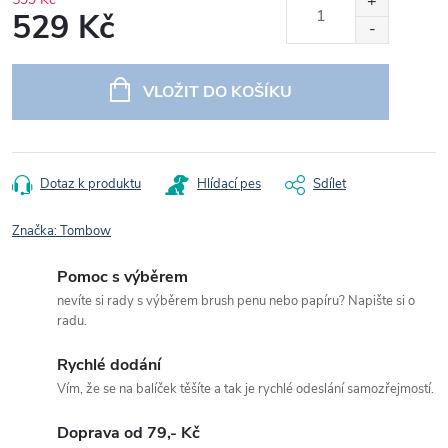
529 Kč
Měrná
cena:
VLOŽIT DO KOŠÍKU
Dotaz k produktu
Hlídací pes
Sdílet
Značka:
Tombow
Pomoc s výběrem
nevíte si rady s výběrem brush penu nebo papíru? Napište si o
radu.
Rychlé dodání
Vím, že se na balíček těšíte a tak je rychlé odeslání samozřejmostí.
Doprava od 79,- Kč