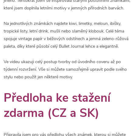
jiného. Tentokrát jsem se inspirovala starými poštovními známkami,
které jsem doplnila letními motivy v jemných přírodních barvách.
Na jednotlivých známkách najdete kiwi, limetky, meloun, ibišky,
tropické listy, letní drink, mušli nebo slaměný klobouk. Celé téma
spojuje vintage papír v béžových odstínech a jemná zeleno-růžová
paleta, díky které působí celý Bullet Journal lehce a elegantně.
Ve videu ukazuji celý postup tvorby od úvodního coveru až po
týdenní rozvržení. Vše si můžete samozřejmě upravit podle svého
stylu nebo použít jen některé motivy.
Předloha ke stažení
zdarma (CZ a SK)
Připravila jsem pro vás předlohu všech známek, kterou si můžete