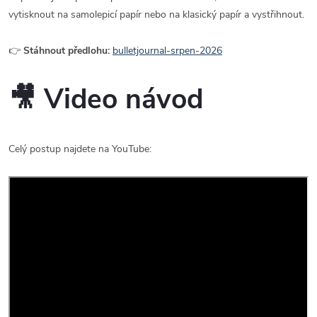
vytisknout na samolepicí papír nebo na klasický papír a vystřihnout.
👉
Stáhnout předlohu:
bulletjournal-srpen-2026
🎥 Video návod
Celý postup najdete na YouTube: