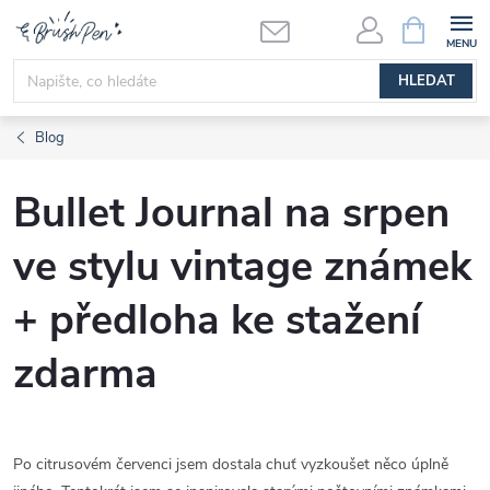
Přejít
NÁKUPNÍ
KOŠÍK
na
obsah
HLEDAT
Blog
Bullet Journal na srpen
ve stylu vintage známek
+ předloha ke stažení
zdarma
Po citrusovém červenci jsem dostala chuť vyzkoušet něco úplně