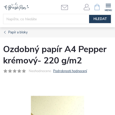
Přejít
NÁKUPNÍ
KOŠÍK
na
obsah
HLEDAT
Papír a bloky
Ozdobný papír A4 Pepper
krémový- 220 g/m2
Neohodnoceno
Podrobnosti hodnocení