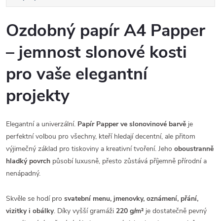
Ozdobný papír A4 Papper
– jemnost slonové kosti
pro vaše elegantní
projekty
Elegantní a univerzální.
Papír Papper ve slonovinové barvě
je
perfektní volbou pro všechny, kteří hledají decentní, ale přitom
výjimečný základ pro tiskoviny a kreativní tvoření. Jeho
oboustranně
hladký povrch
působí luxusně, přesto zůstává příjemně přírodní a
nenápadný.
Skvěle se hodí pro
svatební menu, jmenovky, oznámení, přání,
vizitky i obálky
. Díky vyšší gramáži
220 g/m²
je dostatečně pevný