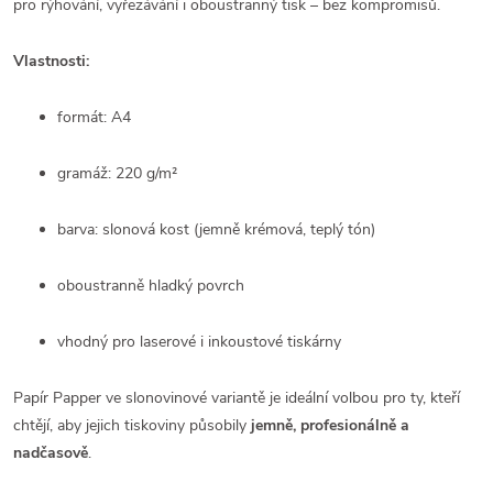
pro rýhování, vyřezávání i oboustranný tisk – bez kompromisů.
Vlastnosti:
formát: A4
gramáž: 220 g/m²
barva: slonová kost (jemně krémová, teplý tón)
oboustranně hladký povrch
vhodný pro laserové i inkoustové tiskárny
Papír Papper ve slonovinové variantě je ideální volbou pro ty, kteří
chtějí, aby jejich tiskoviny působily
jemně, profesionálně a
nadčasově
.