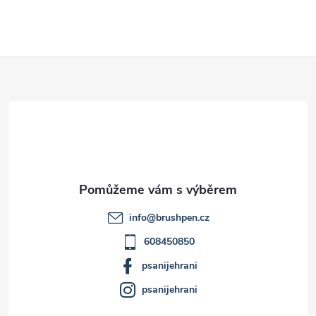
Z
á
p
a
t
info
@
brushpen.cz
í
608450850
psanijehrani
psanijehrani