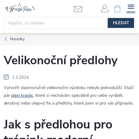
Přejít
NÁKUPNÍ
KOŠÍK
na
obsah
HLEDAT
Novinky
Velikonoční předlohy
1.3.2024
Vytvořit vlastnoručně velikonoční výzdobu nebylo jednodušší. Stačí
pár
plexi kraslic
, které si nechávám speciálně pro sebe vyrábět,
akrylový nebo olejový fix a předlohy, které jsem si pro vás připravila.
Jak s předlohou pro