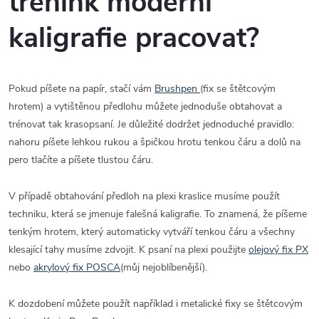
trénink moderní
kaligrafie pracovat?
Pokud píšete na papír, stačí vám
Brushpen
(fix se štětcovým
hrotem) a vytištěnou předlohu můžete jednoduše obtahovat a
trénovat tak krasopsaní. Je důležité dodržet jednoduché pravidlo:
nahoru píšete lehkou rukou a špičkou hrotu tenkou čáru a dolů na
pero tlačíte a píšete tlustou čáru.
V případě obtahování předloh na plexi kraslice musíme použít
techniku, která se jmenuje falešná kaligrafie. To znamená, že píšeme
tenkým hrotem, který automaticky vytváří tenkou čáru a všechny
klesající tahy musíme zdvojit. K psaní na plexi použijte
olejový fix PX
nebo
akrylový fix POSCA
(můj nejoblíbenější).
K dozdobení můžete použít například i metalické fixy se štětcovým