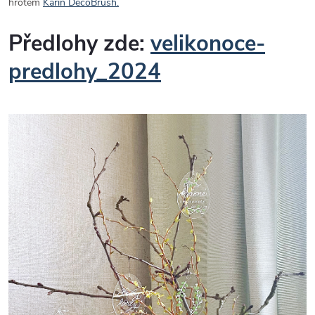
hrotem
Karin DecoBrush.
Předlohy zde:
velikonoce-
predlohy_2024