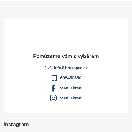
Z
á
p
a
t
info
@
brushpen.cz
í
608450850
psanijehrani
psanijehrani
Instagram