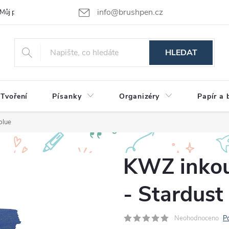
info@brushpen.cz
Můj příběh
Obchodní podmínky
Podmínky ochrany osobních údajů
HLEDAT
Tvoření
Písanky
Organizéry
Papír a 
blue
KWZ inkous
- Stardust
Neohodnoceno
P