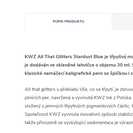
POPIS PRODUKTU
KWZ All That Glitters Stardust Blue je třpytivý m
je dodáván ve skleněné lahvičce o objemu 30 ml.
klasické namáčecí kaligrafické pero se špičkou i 
All that glitters v překladu Vše, co se třpytí, je zbr
plnících per, navržená a vyvinutá KWZ Ink z Polska. 
složený z jemných třpytivých pigmentových částic, 
Společnost KWZ vyvinula inovativní způsob stabiliza
takže přirozeně se vyskytující sedimentace je výra