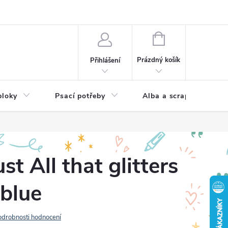
Hodnocení obchodu
NÁKUPNÍ
KOŠÍK
Prázdný košík
Přihlášení
bloky
Psací potřeby
Alba a scrapbooking
t All that glitters
 blue
odrobnosti hodnocení