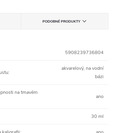
PODOBNÉ PRODUKTY
5908239736804
akvarelový, na vodní
ustu
:
bázi
opnosti na tmavém
ano
30 ml
kaligrafii
:
ano