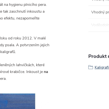
át na hygienu plnicího pera.
e tak zaschnutí inkoustu a
Vhodný pro
ého efektu, nezapomeňte
Voděodol
olsku od roku 2012. V malé
kdy psala. A potvrzením jejich
kaligrafů.
Produkt n
leněných lahvičkách, které
Kaligraf
pírové krabičce. Inkoust je
na
era.