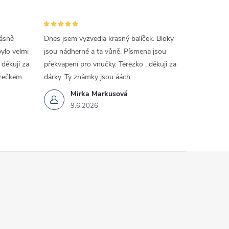
rásně
Dnes jsem vyzvedla krasný balíček. Bloky
lo velmi
jsou nádherné a ta vůně. Písmena jsou
děkuji za
překvapení pro vnučky. Terezko , děkuji za
rečkem.
dárky. Ty známky jsou áách.
Mirka Markusová
9.6.2026