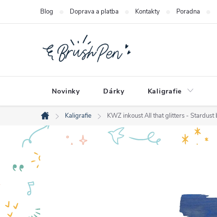
Přejít
Blog
Doprava a platba
Kontakty
Poradna
na
obsah
Novinky
Dárky
Kaligrafie
Kaligrafie
KWZ inkoust All that glitters - Stardust 
Domů