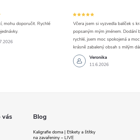
cí, mohu doporučit. Rychlé
Včera jsem si vyzvedla balíček s k
bjednávky.
popsaným mým jménem. Dodání by
rychlé, jsem moc spokojená a moc 
7.2026
krásně zabalený obsah s milým dá
Veronika
11.6.2026
 vás
Blog
Kaligrafie doma | Etikety a štítky
na zavařeniny – LIVE