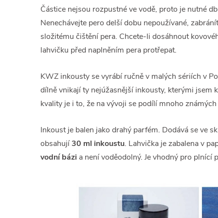
Částice nejsou rozpustné ve vodě, proto je nutné db
Nenechávejte pero delší dobu nepoužívané, zabránít
složitému čištění pera. Chcete-li dosáhnout kovov
lahvičku před naplněním pera protřepat.
KWZ inkousty se vyrábí ručně v malých sériích v P
dílně vnikají ty nejúžasnější inkousty, kterými jsem 
kvality je i to, že na vývoji se podílí mnoho známých 
Inkoust je balen jako drahý parfém. Dodává se ve sk
obsahují
30 ml inkoustu
. Lahvička je zabalena v pa
vodní bázi
a není voděodolný. Je vhodný pro plnící p