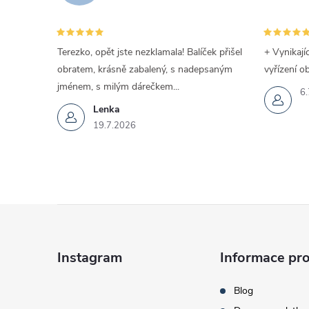
Terezko, opět jste nezklamala! Balíček přišel
+ Vynikají
obratem, krásně zabalený, s nadepsaným
vyřízení o
jménem, s milým dárečkem...
6.
Lenka
19.7.2026
Z
á
Instagram
Informace pro
p
Blog