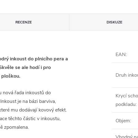
RECENZE
DISKUZE
EAN
:
odrý inkoust do plnicího pera a
Skvěle se ale hodí i pro
Druh inko
s ploškou.
usu nová řada inkoustů do
Krycí sch
Inkoust je na bázi barviva,
podkladu
:
které mu dodávají kovový efekt.
ce těchto částic v inkoustu,
Objem
:
zně zpomalena.
Vhodný na 