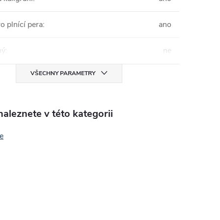
 plnící pera
:
ano
ný
:
ne
VŠECHNY PARAMETRY
aleznete v této kategorii
ie