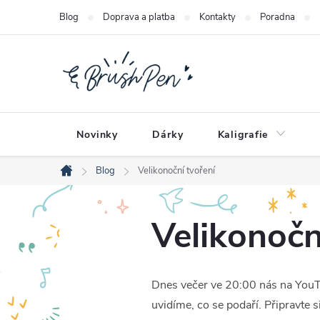
Přejít
Blog
Doprava a platba
Kontakty
Poradna
na
obsah
Novinky
Dárky
Kaligrafie
Blog
Velikonoční tvoření
Domů
Velikonočn
Dnes večer ve 20:00 nás na You
uvidíme, co se podaří. Připravte si