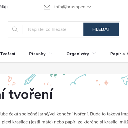
info@brushpen.cz
Můj příběh
Obchodní podmínky
Podmínky ochrany osobních údajů
HLEDAT
Tvoření
Písanky
Organizéry
Papír a 
í tvoření
Tube
čeká společné jarně/velikonoční tvoření. Bude to taková im
 plexi kraslice (jestli máte) nebo papír, ze kterého si kraslici m