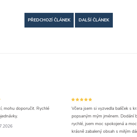
PŘEDCHOZÍ ČLÁNEK
DALŠÍ ČLÁNEK
cí, mohu doporučit. Rychlé
Včera jsem si vyzvedla balíček s k
bjednávky.
popsaným mým jménem. Dodání by
rychlé, jsem moc spokojená a moc 
7.2026
krásně zabalený obsah s milým dá