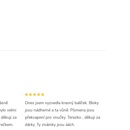
rásně
Dnes jsem vyzvedla krasný balíček. Bloky
lo velmi
jsou nádherné a ta vůně. Písmena jsou
děkuji za
překvapení pro vnučky. Terezko , děkuji za
rečkem.
dárky. Ty známky jsou áách.