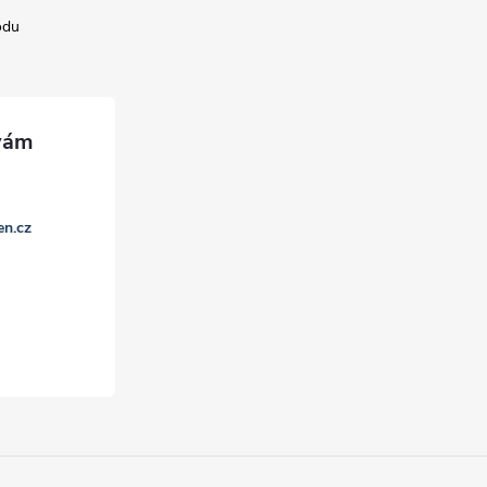
odu
en.cz