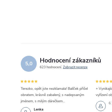
Hodnocení zákazníků
5,0
623 hodnocení
Zobrazit recenze
Terezko, opět jste nezklamala! Balíček přišel
+ Vynikají
obratem, krásně zabalený, s nadepsaným
vyřízení o
jménem, s milým dárečkem...
6.
Lenka