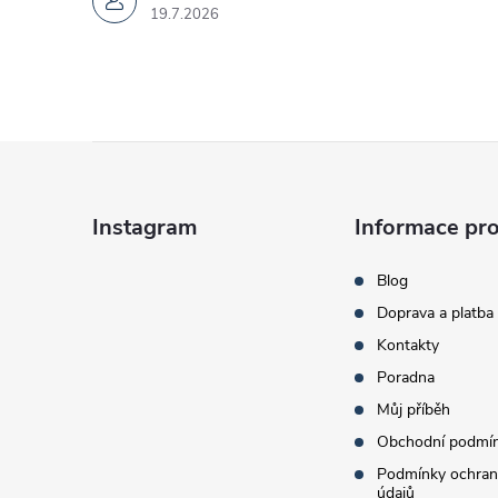
19.7.2026
Z
á
Instagram
Informace pro
p
Blog
Doprava a platba
a
Kontakty
t
Poradna
Můj příběh
í
Obchodní podmí
Podmínky ochran
údajů