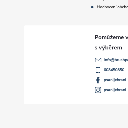
Hodnocení obch
info
@
brushp
608450850
psanijehrani
psanijehrani