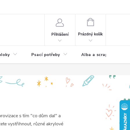
Hodnocení obchodu
NÁKUPNÍ
KOŠÍK
Prázdný košík
Přihlášení
bloky
Psací potřeby
Alba a scrapbooking
provizace s tím "co dům dal" a
ůžete vystřihnout, různé akrylové