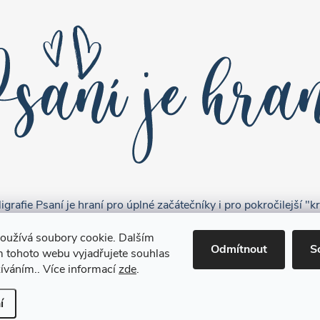
grafie Psaní je hraní pro úplné začátečníky i pro pokročilejší "kr
oužívá soubory cookie. Dalším
Odmítnout
S
 tohoto webu vyjadřujete souhlas
žíváním.. Více informací
zde
.
t nastavení cookies
í