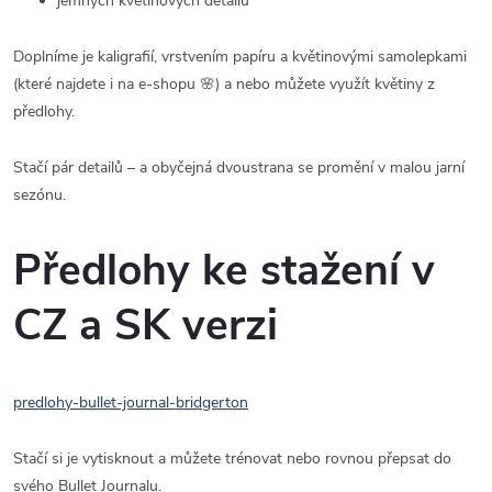
jemných květinových detailů
Doplníme je kaligrafií, vrstvením papíru a květinovými samolepkami
(které najdete i na e-shopu 🌸) a nebo můžete využít květiny z
předlohy.
Stačí pár detailů – a obyčejná dvoustrana se promění v malou jarní
sezónu.
Předlohy ke stažení v
CZ a SK verzi
predlohy-bullet-journal-bridgerton
Stačí si je vytisknout a můžete trénovat nebo rovnou přepsat do
svého Bullet Journalu.