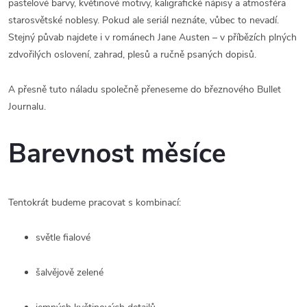
pastelové barvy, květinové motivy, kaligrafické nápisy a atmosféra
starosvětské noblesy. Pokud ale seriál neznáte, vůbec to nevadí.
Stejný půvab najdete i v románech
Jane Austen
– v příbězích plných
zdvořilých oslovení, zahrad, plesů a ručně psaných dopisů.
A přesně tuto náladu společně přeneseme do březnového Bullet
Journalu.
Barevnost měsíce
Tentokrát budeme pracovat s kombinací:
světle fialové
šalvějově zelené