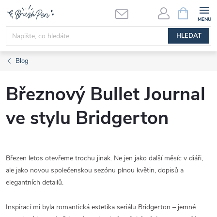
Přejít
NÁKUPNÍ
KOŠÍK
na
obsah
HLEDAT
Blog
Březnový Bullet Journal
ve stylu Bridgerton
Březen letos otevřeme trochu jinak. Ne jen jako další měsíc v diáři,
ale jako novou společenskou sezónu plnou květin, dopisů a
elegantních detailů.
Inspirací mi byla romantická estetika seriálu
Bridgerton
– jemné