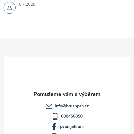
6.7.2026
Z
á
p
a
t
info
@
brushpen.cz
í
608450850
psanijehrani