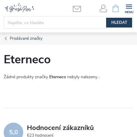
Přejít
NÁKUPNÍ
KOŠÍK
na
obsah
HLEDAT
Prodávané značky
Eterneco
Žádné produkty značky
Eterneco
nebyly nalezeny...
Hodnocení zákazníků
5,0
623 hodnocení