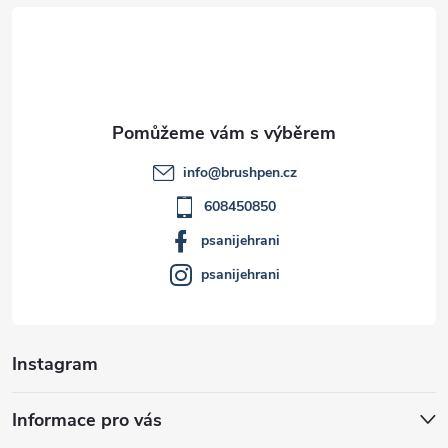
á
p
a
t
info
@
brushpen.cz
í
608450850
psanijehrani
psanijehrani
Instagram
Informace pro vás