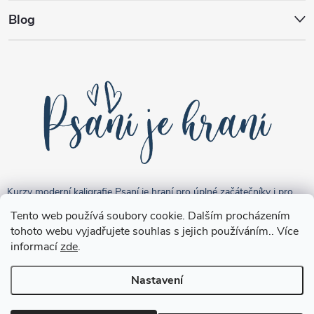
Blog
Kurzy moderní kaligrafie Psaní je hraní pro úplné začátečníky i pro
pokročilejší "kreativce".
Tento web používá soubory cookie. Dalším procházením
tohoto webu vyjadřujete souhlas s jejich používáním.. Více
informací
zde
.
Nastavení
Copyright 2026
Brushpen.cz
. Všechna práva vyhrazena.
Upravit