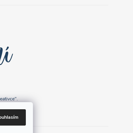
eativce".
ouhlasím