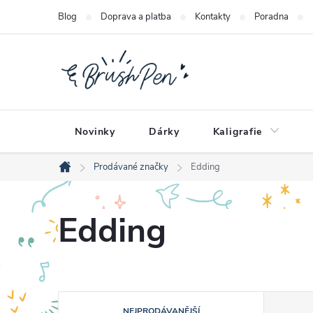
Přejít
Blog
Doprava a platba
Kontakty
Poradna
na
obsah
Novinky
Dárky
Kaligrafie
Prodávané značky
Edding
Domů
Edding
Ř
NEJPRODÁVANĚJŠÍ