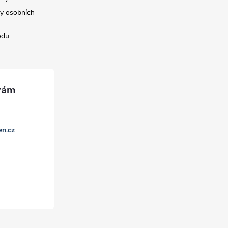
y osobních
odu
en.cz