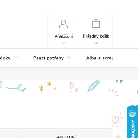
Hodnocení obchodu
NÁKUPNÍ
KOŠÍK
Prázdný košík
Přihlášení
bloky
Psací potřeby
Alba a scrapbooking
ABECEDNĚ