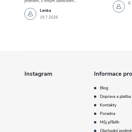
jménem, s milým dárečkem...
6.
r
Lenka
v
19.7.2026
k
y
Z
v
ý
á
Instagram
Informace pro
p
p
Blog
i
Doprava a platba
a
s
Kontakty
t
u
Poradna
Můj příběh
í
Obchodní podmí