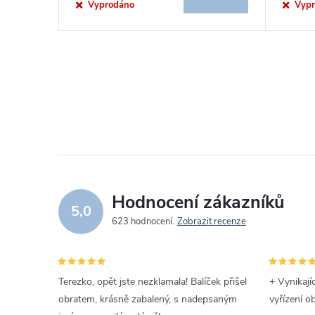
o
Vyprodáno
Vyp
u
d
k
u
O
t
v
k
ů
l
t
á
ů
d
Hodnocení zákazníků
5,0
a
623 hodnocení
Zobrazit recenze
c
í
Terezko, opět jste nezklamala! Balíček přišel
+ Vynikají
obratem, krásně zabalený, s nadepsaným
vyřízení o
p