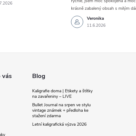
rychlé, jsem moc spokojená a moc 
7.2026
krásně zabalený obsah s milým dá
Veronika
11.6.2026
 vás
Blog
Kaligrafie doma | Etikety a štítky
na zavařeniny – LIVE
Bullet Journal na srpen ve stylu
vintage známek + předloha ke
stažení zdarma
Letní kaligrafická výzva 2026
nky