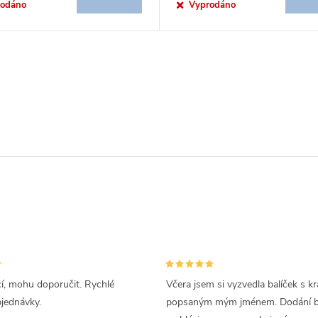
rodáno
Vyprodáno
cí, mohu doporučit. Rychlé
Včera jsem si vyzvedla balíček s k
bjednávky.
popsaným mým jménem. Dodání by