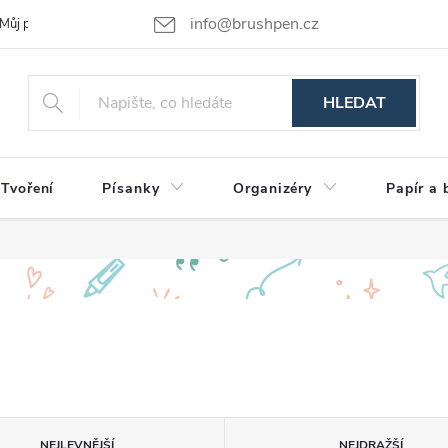
info@brushpen.cz
Můj příběh
Obchodní podmínky
Podmínky ochrany osobních údajů
HLEDAT
Tvoření
Písanky
Organizéry
Papír a 
NEJLEVNĚJŠÍ
NEJDRAŽŠÍ