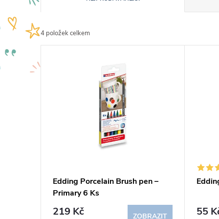
a
4
položek celkem
z
V
e
ý
n
p
í
i
p
s
r
p
Edding Porcelain Brush pen –
Eddin
o
Primary 6 Ks
r
d
219 Kč
55 K
ZOBRAZIT