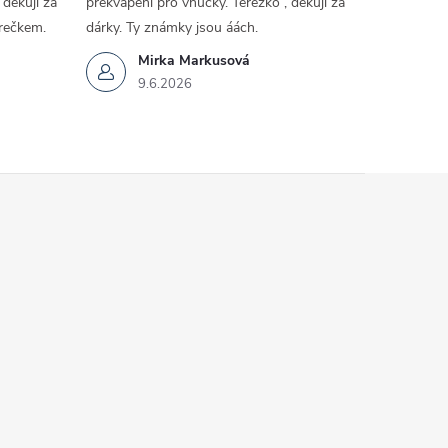
děkuji za
překvapení pro vnučky. Terezko , děkuji za
rečkem.
dárky. Ty známky jsou áách.
Mirka Markusová
9.6.2026