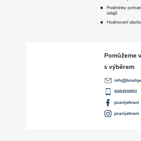
Podmínky ochran
údajů
Hodnocení obch
info
@
brushp
608450850
psanijehrani
psanijehrani