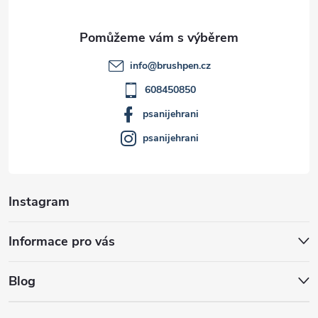
u
a
t
info
@
brushpen.cz
í
608450850
psanijehrani
psanijehrani
Instagram
Informace pro vás
Blog