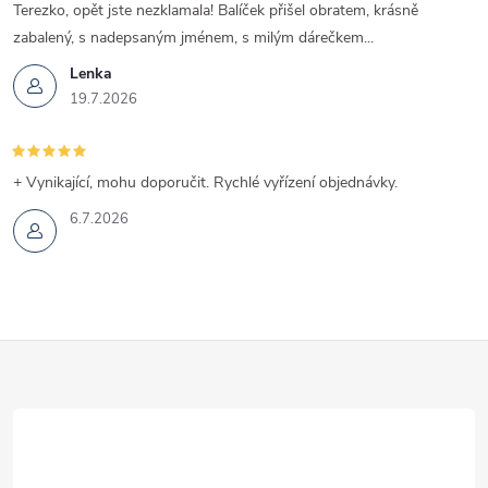
í
Terezko, opět jste nezklamala! Balíček přišel obratem, krásně
zabalený, s nadepsaným jménem, s milým dárečkem...
p
Lenka
r
19.7.2026
v
k
+ Vynikající, mohu doporučit. Rychlé vyřízení objednávky.
6.7.2026
y
v
ý
Z
p
i
á
s
p