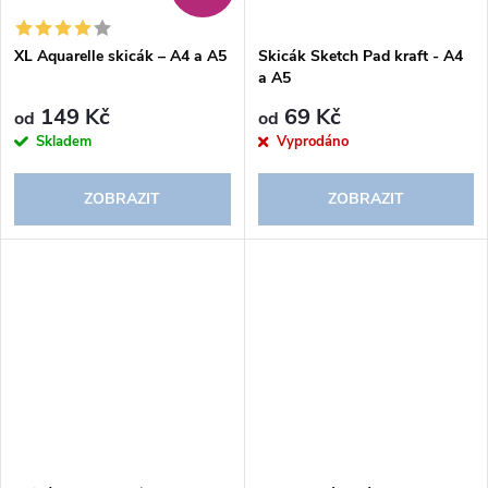
ů
ů
XL Aquarelle skicák – A4 a A5
Skicák Sketch Pad kraft - A4
a A5
149 Kč
69 Kč
od
od
Skladem
Vyprodáno
ZOBRAZIT
ZOBRAZIT