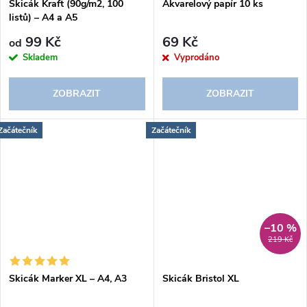
Skicák Kraft (90g/m2, 100
Akvarelový papír 10 ks
listů) – A4 a A5
99 Kč
69 Kč
od
Skladem
Vyprodáno
ZOBRAZIT
ZOBRAZIT
Začátečník
Začátečník
–10 %
219 Kč
Skicák Marker XL – A4, A3
Skicák Bristol XL