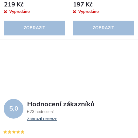
219 Kč
197 Kč
Vyprodáno
Vyprodáno
ZOBRAZIT
ZOBRAZIT
O
v
l
á
Hodnocení zákazníků
d
5,0
623 hodnocení
a
Zobrazit recenze
c