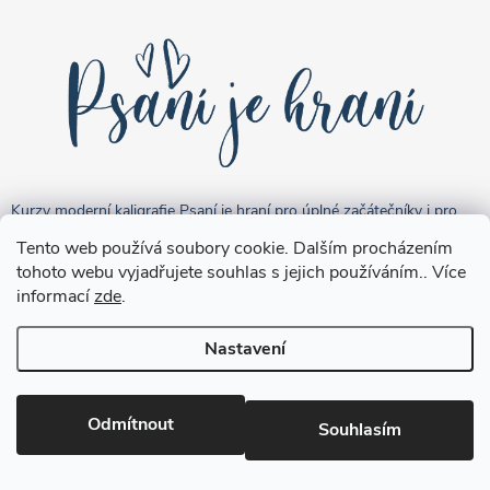
Kurzy moderní kaligrafie Psaní je hraní pro úplné začátečníky i pro
pokročilejší "kreativce".
Tento web používá soubory cookie. Dalším procházením
tohoto webu vyjadřujete souhlas s jejich používáním.. Více
informací
zde
.
Nastavení
Copyright 2026
Brushpen.cz
. Všechna práva vyhrazena.
Upravit
nastavení cookies
Odmítnout
Souhlasím
Vytvořil Shoptet