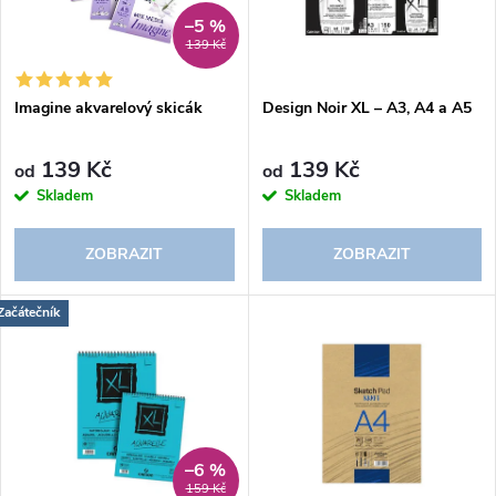
n
i
–5 %
139 Kč
í
s
p
Imagine akvarelový skicák
Design Noir XL – A3, A4 a A5
p
r
139 Kč
139 Kč
od
od
r
Skladem
Skladem
o
o
ZOBRAZIT
ZOBRAZIT
d
d
Začátečník
u
u
k
k
t
t
–6 %
159 Kč