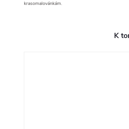
krasomalovánkám.
K to