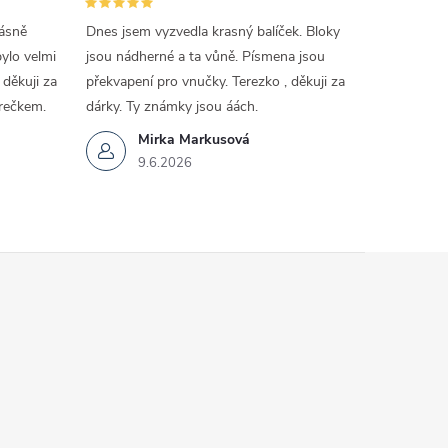
rásně
Dnes jsem vyzvedla krasný balíček. Bloky
lo velmi
jsou nádherné a ta vůně. Písmena jsou
děkuji za
překvapení pro vnučky. Terezko , děkuji za
rečkem.
dárky. Ty známky jsou áách.
Mirka Markusová
9.6.2026