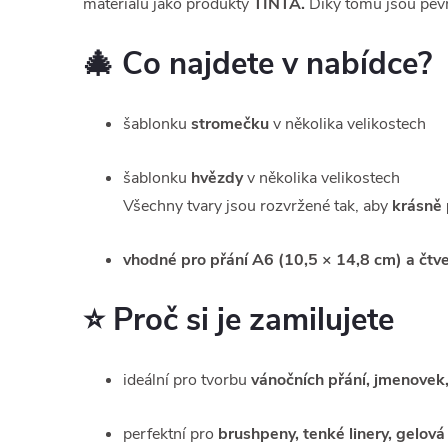
materiálu jako produkty
TINTA.
Díky tomu jsou pevn
🎄 Co najdete v nabídce?
šablonku
stromečku
v několika velikostech
šablonku
hvězdy
v několika velikostech
Všechny tvary jsou rozvržené tak, aby
krásně 
vhodné pro přání A6 (10,5 × 14,8 cm) a
čtv
⭐ Proč si je zamilujete
ideální pro tvorbu
vánočních přání, jmenovek,
perfektní pro
brushpeny, tenké linery, gelová