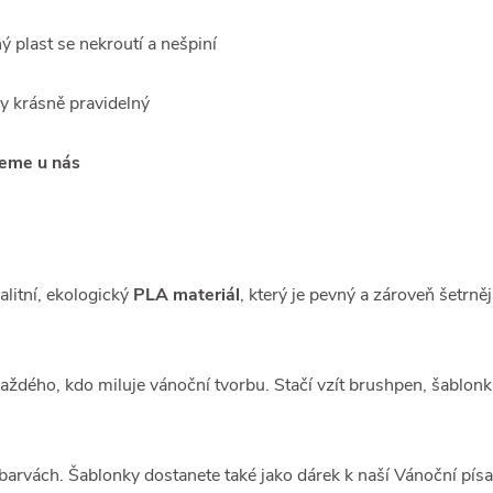
ý plast se nekroutí a nešpiní
ždy krásně pravidelný
jeme u nás
litní, ekologický
PLA materiál
, který je pevný a zároveň šetrně
dého, kdo miluje vánoční tvorbu. Stačí vzít brushpen, šablonku
h barvách. Šablonky dostanete také jako dárek k naší Vánoční pí