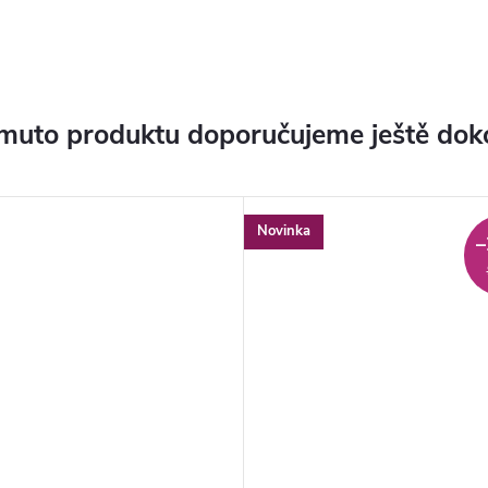
muto produktu doporučujeme ještě dok
Novinka
–