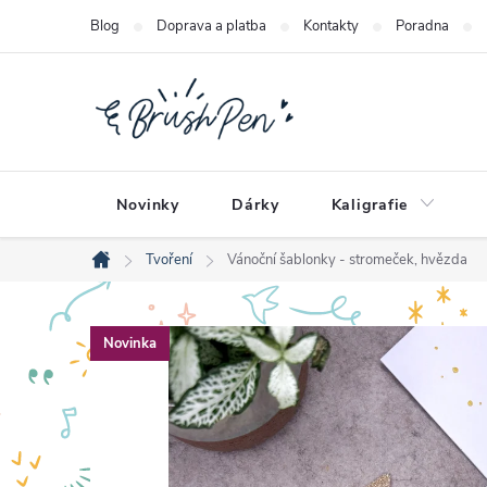
Přejít
Blog
Doprava a platba
Kontakty
Poradna
na
obsah
Novinky
Dárky
Kaligrafie
Tvoření
Vánoční šablonky - stromeček, hvězda
Domů
Novinka