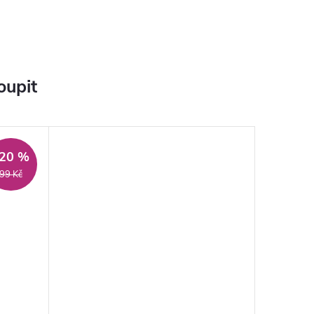
oupit
20 %
99 Kč