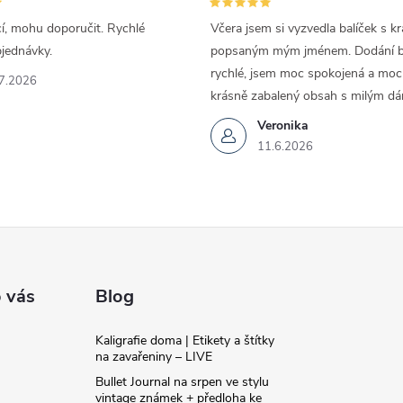
cí, mohu doporučit. Rychlé
Včera jsem si vyzvedla balíček s k
bjednávky.
popsaným mým jménem. Dodání by
rychlé, jsem moc spokojená a moc 
7.2026
krásně zabalený obsah s milým dá
Veronika
11.6.2026
 vás
Blog
Kaligrafie doma | Etikety a štítky
na zavařeniny – LIVE
Bullet Journal na srpen ve stylu
vintage známek + předloha ke