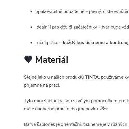
opakovatelně použitelné – pevný, čistě vytištěn
ideální i pro děti či začátečníky – tvar bude v
ruční práce –
každý kus tiskneme a kontrolu
🧡 Materiál
Stejně jako u našich produktů
TINTA.
používáme kva
příjemné na práci.
Tyto mini šablonky jsou skvělým pomocníkem pro kaž
máte nádherné přání nebo jmenovku. 🎁✨
Barva šablonek je orientační, tiskneme je v různýc