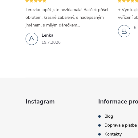
Terezko, opět jste nezklamala! Balíček přišel
+ Vynikají
obratem, krásně zabalený, s nadepsaným
vyřízení o
jménem, s milým dárečkem...
6.
Lenka
19.7.2026
Z
á
Instagram
Informace pro
p
Blog
Doprava a platba
a
Kontakty