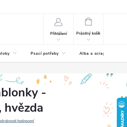
Hodnocení obchodu
NÁKUPNÍ
KOŠÍK
Prázdný košík
Přihlášení
bloky
Psací potřeby
Alba a scrapbooking
blonky -
, hvězda
odrobnosti hodnocení