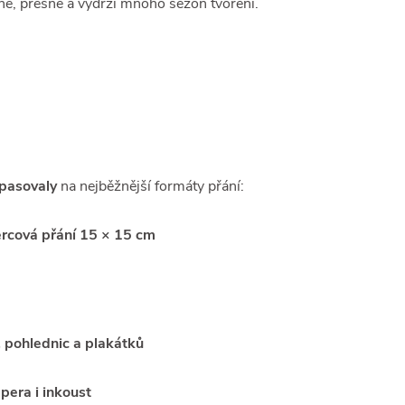
é, přesné a vydrží mnoho sezón tvoření.
pasovaly
na nejběžnější formáty přání:
ercová přání 15 × 15 cm
 pohlednic a plakátků
 pera i inkoust