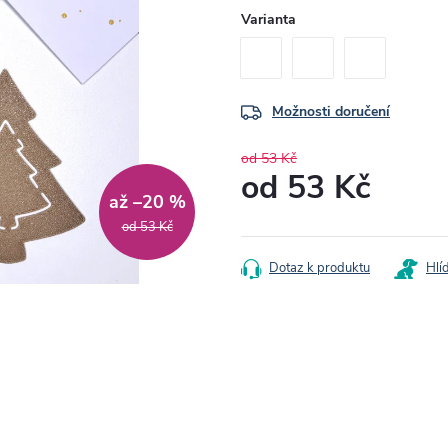
Varianta
Možnosti doručení
od 53 Kč
od
53 Kč
až –20 %
Měrná
od 53 Kč
cena:
Dotaz k produktu
Hlí