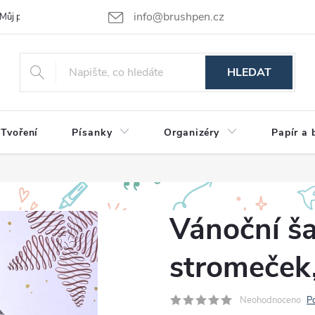
info@brushpen.cz
Můj příběh
Obchodní podmínky
Podmínky ochrany osobních údajů
HLEDAT
Tvoření
Písanky
Organizéry
Papír a 
Vánoční ša
stromeček
Neohodnoceno
P