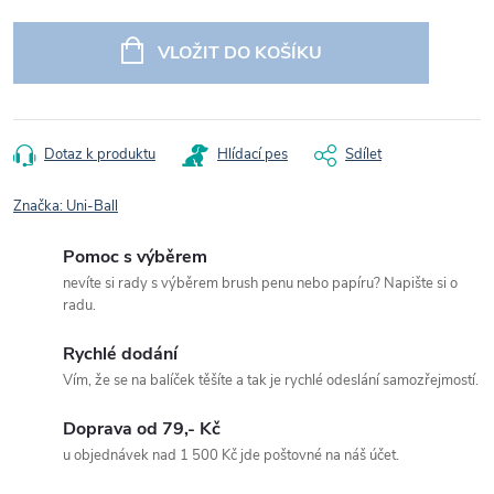
Měrná
cena:
VLOŽIT DO KOŠÍKU
Dotaz k produktu
Hlídací pes
Sdílet
Značka:
Uni-Ball
Pomoc s výběrem
nevíte si rady s výběrem brush penu nebo papíru? Napište si o
radu.
Rychlé dodání
Vím, že se na balíček těšíte a tak je rychlé odeslání samozřejmostí.
Doprava od 79,- Kč
u objednávek nad 1 500 Kč jde poštovné na náš účet.