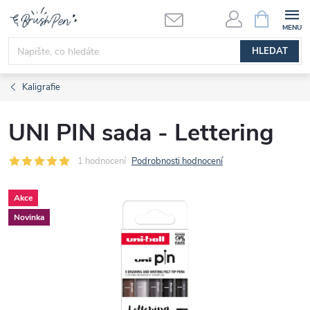
Přejít
NÁKUPNÍ
KOŠÍK
na
obsah
HLEDAT
Kaligrafie
UNI PIN sada - Lettering
1 hodnocení
Podrobnosti hodnocení
Akce
Novinka