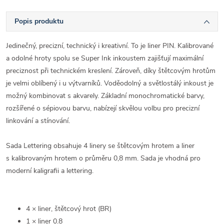
Popis produktu
Jedinečný, precizní, technický i kreativní. To je liner PIN. Kalibrované
a odolné hroty spolu se Super Ink inkoustem zajišťují maximální
preciznost při technickém kreslení. Zároveň, díky štětcovým hrotům
je velmi oblíbený i u výtvarníků. Voděodolný a světlostálý inkoust je
možný kombinovat s akvarely. Základní monochromatické barvy,
rozšířené o sépiovou barvu, nabízejí skvělou volbu pro precizní
linkování a stínování.
Sada Lettering obsahuje 4 linery se štětcovým hrotem a liner
s kalibrovaným hrotem o průměru 0,8 mm. Sada je vhodná pro
moderní kaligrafii a lettering.
4 × liner, štětcový hrot (BR)
1 × liner 0.8