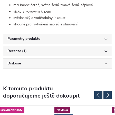
mix barev: černá, světle šedá, tmavě šedá, sépiová
víčko s kovovým klipem
světlostálý a voděodolný inkoust
vhodné pro: vytváření nápisů a stínování
Parametry produktu
Recenze (1)
Diskuse
K tomuto produktu
doporučujeme ještě dokoupit
Barevné varianty
Novinka