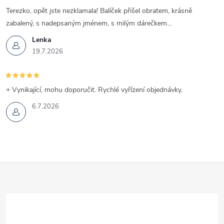
Terezko, opět jste nezklamala! Balíček přišel obratem, krásně
zabalený, s nadepsaným jménem, s milým dárečkem...
Lenka
19.7.2026
+ Vynikající, mohu doporučit. Rychlé vyřízení objednávky.
6.7.2026
Z
á
p