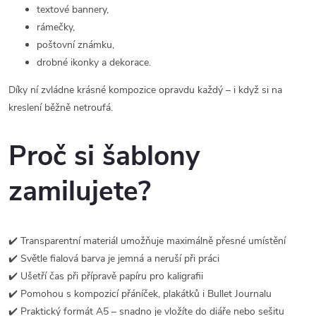
textové bannery,
rámečky,
poštovní známku,
drobné ikonky a dekorace.
Díky ní zvládne krásné kompozice opravdu každý – i když si na
kreslení běžně netroufá.
Proč si šablony
zamilujete?
✔️ Transparentní materiál umožňuje maximálně přesné umístění
✔️ Světle fialová barva je jemná a neruší při práci
✔️ Ušetří čas při přípravě papíru pro kaligrafii
✔️ Pomohou s kompozicí přáníček, plakátků i Bullet Journalu
✔️ Praktický formát A5 – snadno je vložíte do diáře nebo sešitu