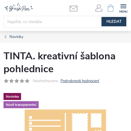
Přejít
NÁKUPNÍ
KOŠÍK
na
obsah
HLEDAT
Novinky
TINTA. kreativní šablona
pohlednice
Neohodnoceno
Podrobnosti hodnocení
Novinka
Nově transparentní