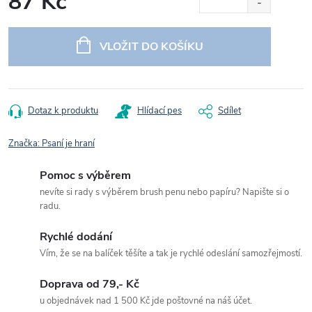
87 Kč
Měrná
cena:
VLOŽIT DO KOŠÍKU
Dotaz k produktu
Hlídací pes
Sdílet
Značka:
Psaní je hraní
Pomoc s výběrem
nevíte si rady s výběrem brush penu nebo papíru? Napište si o
radu.
Rychlé dodání
Vím, že se na balíček těšíte a tak je rychlé odeslání samozřejmostí.
Doprava od 79,- Kč
u objednávek nad 1 500 Kč jde poštovné na náš účet.