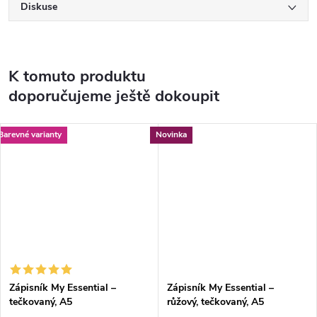
Diskuse
K tomuto produktu
doporučujeme ještě dokoupit
Barevné varianty
Novinka
Zápisník My Essential –
Zápisník My Essential –
tečkovaný, A5
růžový, tečkovaný, A5