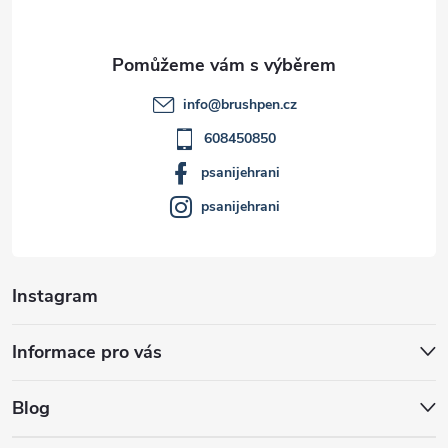
a
t
info
@
brushpen.cz
í
608450850
psanijehrani
psanijehrani
Instagram
Informace pro vás
Blog