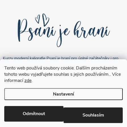
Kurzy moderní kaligrafie Psaní je hraní pro úplné začátečníky i pro
pokročilejší "kreativce".
Tento web používá soubory cookie. Dalším procházením
tohoto webu vyjadřujete souhlas s jejich používáním.. Více
informací
zde
.
Nastavení
Copyright 2026
Brushpen.cz
. Všechna práva vyhrazena.
Upravit
nastavení cookies
Odmítnout
Souhlasím
Vytvořil Shoptet