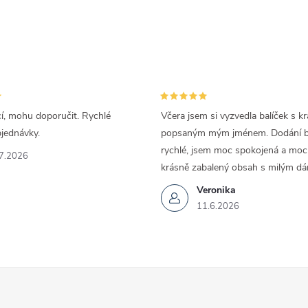
cí, mohu doporučit. Rychlé
Včera jsem si vyzvedla balíček s k
bjednávky.
popsaným mým jménem. Dodání by
rychlé, jsem moc spokojená a moc 
7.2026
krásně zabalený obsah s milým dá
Veronika
11.6.2026