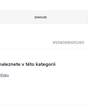
DISKUZE
9556089005265
aleznete v této kategorii
otřeby