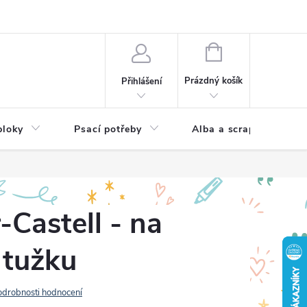
Hodnocení obchodu
NÁKUPNÍ
KOŠÍK
Prázdný košík
Přihlášení
bloky
Psací potřeby
Alba a scrapbooking
-Castell - na
 tužku
odrobnosti hodnocení