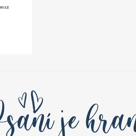
en.cz