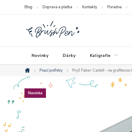
Přejít
Blog
Doprava a platba
Kontakty
Poradna
na
obsah
Novinky
Dárky
Kaligrafie
Psací potřeby
Pryž Faber-Castell - na grafitovou 
Domů
Novinka