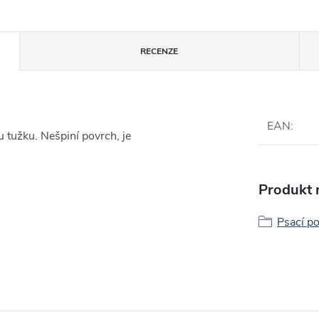
RECENZE
EAN
:
u tužku. Nešpiní povrch, je
Produkt n
Psací p