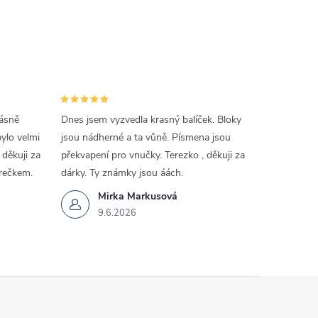
rásně
Dnes jsem vyzvedla krasný balíček. Bloky
lo velmi
jsou nádherné a ta vůně. Písmena jsou
děkuji za
překvapení pro vnučky. Terezko , děkuji za
rečkem.
dárky. Ty známky jsou áách.
Mirka Markusová
9.6.2026