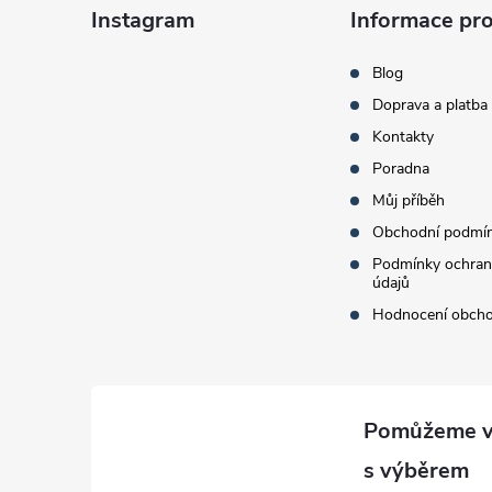
á
Instagram
Informace pro
p
Blog
Doprava a platba
a
Kontakty
t
Poradna
Můj příběh
í
Obchodní podmí
Podmínky ochran
údajů
Hodnocení obch