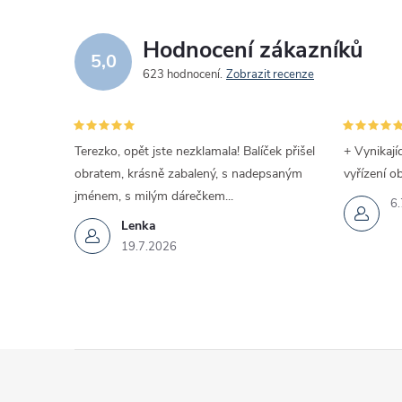
Hodnocení zákazníků
5,0
623 hodnocení
Zobrazit recenze
Terezko, opět jste nezklamala! Balíček přišel
+ Vynikají
obratem, krásně zabalený, s nadepsaným
vyřízení o
jménem, s milým dárečkem...
6.
Lenka
19.7.2026
Z