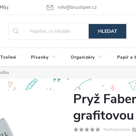
info@brushpen.cz
Můj příběh
Obchodní podmínky
Podmínky ochrany osobních údajů
HLEDAT
Tvoření
Písanky
Organizéry
Papír a 
tužku
Pryž Faber
grafitovou
Neohodnoceno
P