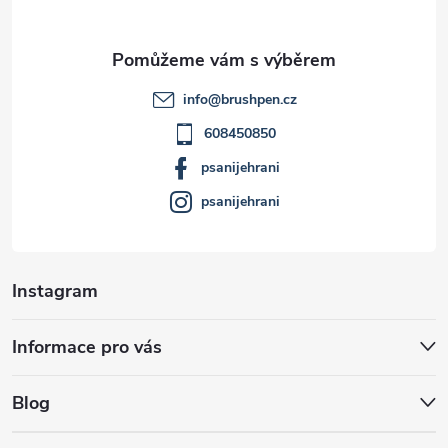
a
t
info
@
brushpen.cz
í
608450850
psanijehrani
psanijehrani
Instagram
Informace pro vás
Blog