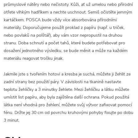
průmyslové nátěry nebo nečistoty. Kůži, ať už umelou nebo přírodní
otřete vlhkým hadříkem a nechte uschnout. Semiš očistěte jemným
kartáčkem. POSCA bude vždy více absorbována přírodními
materiály. Doporučujeme použít proklad z papíru (např. u triček,
nebo povlaků na polštář), aby vám vzor nepropustil na druhou
stranu. Doba schnutí a počet tahů, které budete potřebovat pro
dosažení jednotného výsledku, se bude měnit a může na každém
materiálu reagovat trošku jinak.
Jakmile jste s tvořením hotovi a kresba je suchá, můžete ji žehlit ze
zadní strany bez použití páry. V závislosti na tkanině nastavte
teplotu žehličky a 3 minutky žehlete.
Mezi žehličku a látku můžete
umístit list papíru, aby byla zajištěna další ochrana. Pokud použitá
látka není vhodná pro žehlení, můžete svůj výtvor zafixovat pomocí
fénu. Držte jej 30 cm od povrchu kruhovými pohyby fixujte po dobu
3 minut.