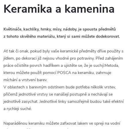
Keramika a kamenina
Květináče, kachlíky, hrnky, mísy, nádoby, je spousta předmětů
z tohoto skvělého materiálu, který si sami můžete dodekorovat.
Ať tak či onak, pokud byly vaše keramické předměty dříve použity s
jídlem, po dekoraci již nejsou vhodné pro potraviny. Před zahájením
práce očistěte povrch hadříkem a ujistěte se, že je suchý.Metoda,
kterou můžete použít pomocí POSCA na keramiku, zahrnuje
míchání a vrstvení barev.
V oblastech s barevným odstínem bude potřeba několik vrstev,
přičemž jednotlivé vrstvy se nanášejí postupně a nechávají se
jednotlivě zasychat. Jednotlivé linky samozřejmě budou také efektní
a rychleji suché.
Naparáděnou keramiku můžete zafixovat lakem ve spreji na vodní