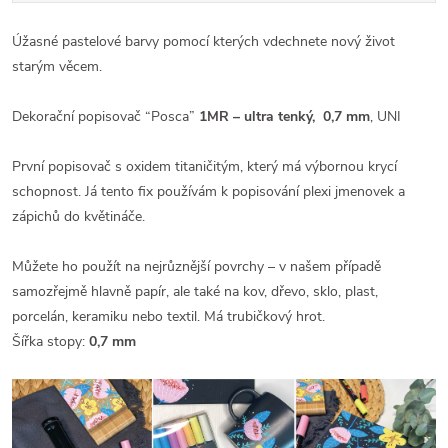
Úžasné pastelové barvy pomocí kterých vdechnete nový život
starým věcem.
Dekorační popisovač “Posca”
1MR – ultra tenký, 0,7 mm
, UNI
První popisovač s oxidem titaničitým, který má výbornou krycí
schopnost. Já tento fix používám k popisování plexi jmenovek a
zápichů do květináče.
Můžete ho použít na nejrůznější povrchy – v našem případě
samozřejmě hlavně papír, ale také na kov, dřevo, sklo, plast,
porcelán, keramiku nebo textil. Má trubičkový hrot.
Šířka stopy:
0,7 mm