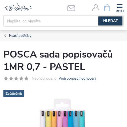
Přejít
NÁKUPNÍ
KOŠÍK
na
obsah
HLEDAT
Psací potřeby
POSCA sada popisovačů
1MR 0,7 - PASTEL
Neohodnoceno
Podrobnosti hodnocení
Začátečník