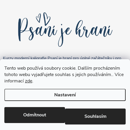
Kurzy moderní kaligrafie Psaní je hraní pro úplné začátečníky i pro
pokročilejší "kreativce".
Tento web používá soubory cookie. Dalším procházením
tohoto webu vyjadřujete souhlas s jejich používáním.. Více
informací
zde
.
Nastavení
Copyright 2026
Brushpen.cz
. Všechna práva vyhrazena.
Upravit
nastavení cookies
Odmítnout
Souhlasím
Vytvořil Shoptet