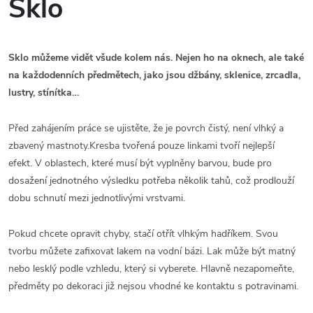
Sklo
Sklo můžeme vidět všude kolem nás. Nejen ho na oknech, ale také
na každodenních předmětech, jako jsou džbány, sklenice, zrcadla,
lustry, stínítka…
Před zahájením práce se ujistěte, že je povrch čistý, není vlhký a
zbavený mastnoty.Kresba tvořená pouze linkami tvoří nejlepší
efekt. V oblastech, které musí být vyplněny barvou, bude pro
dosažení jednotného výsledku potřeba několik tahů, což prodlouží
dobu schnutí mezi jednotlivými vrstvami.
Pokud chcete opravit chyby, stačí otřít vlhkým hadříkem. Svou
tvorbu můžete zafixovat lakem na vodní bázi. Lak může být matný
nebo lesklý podle vzhledu, který si vyberete. Hlavně nezapomeňte,
předměty po dekoraci již nejsou vhodné ke kontaktu s potravinami.