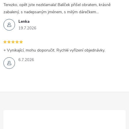
Terezko, opět jste nezklamala! Balíček přišel obratem, krásně
zabalený, s nadepsaným jménem, s milým dárečkem...
Lenka
19.7.2026
+ Vynikající, mohu doporučit. Rychlé vyřízení objednávky.
6.7.2026
Z
á
p