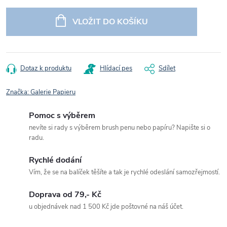
Měrná
cena:
VLOŽIT DO KOŠÍKU
Dotaz k produktu
Hlídací pes
Sdílet
Značka:
Galerie Papieru
Pomoc s výběrem
nevíte si rady s výběrem brush penu nebo papíru? Napište si o
radu.
Rychlé dodání
Vím, že se na balíček těšíte a tak je rychlé odeslání samozřejmostí.
Doprava od 79,- Kč
u objednávek nad 1 500 Kč jde poštovné na náš účet.