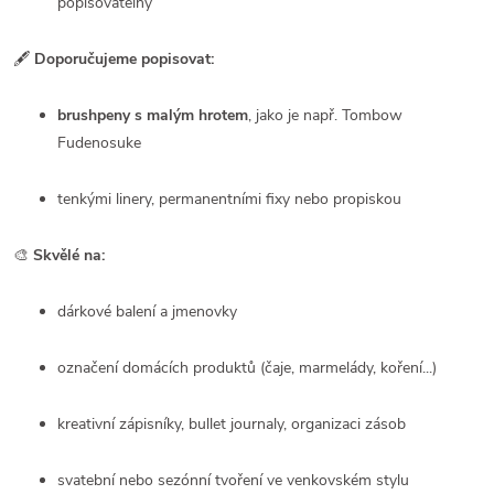
popisovatelný
🖋️
Doporučujeme popisovat:
brushpeny s malým hrotem
, jako je např. Tombow
Fudenosuke
tenkými linery, permanentními fixy nebo propiskou
🎨
Skvělé na:
dárkové balení a jmenovky
označení domácích produktů (čaje, marmelády, koření...)
kreativní zápisníky, bullet journaly, organizaci zásob
svatební nebo sezónní tvoření ve venkovském stylu