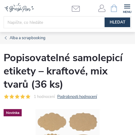
Přejít
NÁKUPNÍ
KOŠÍK
na
obsah
HLEDAT
Alba a scrapbooking
Popisovatelné samolepicí
etikety – kraftové, mix
tvarů (36 ks)
1 hodnocení
Podrobnosti hodnocení
Novinka