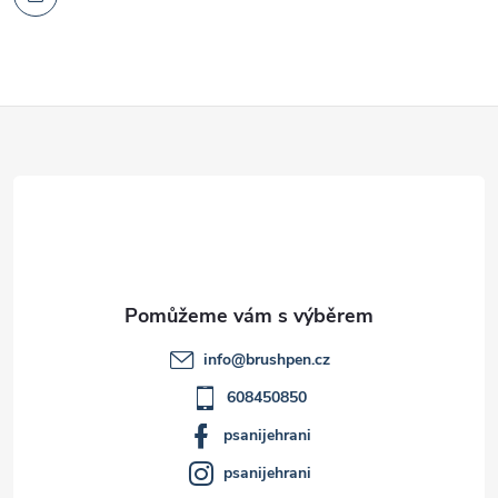
Z
á
p
a
t
info
@
brushpen.cz
í
608450850
psanijehrani
psanijehrani