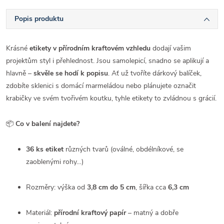
Popis produktu
Krásné
etikety v přírodním kraftovém vzhledu
dodají vašim
projektům styl i přehlednost. Jsou samolepicí, snadno se aplikují a
hlavně –
skvěle se hodí k popisu
. Ať už tvoříte dárkový balíček,
zdobíte sklenici s domácí marmeládou nebo plánujete označit
krabičky ve svém tvořivém koutku, tyhle etikety to zvládnou s grácií.
📦
Co v balení najdete?
36 ks etiket
různých tvarů (oválné, obdélníkové, se
zaoblenými rohy…)
Rozměry: výška od
3,8 cm do 5 cm
, šířka cca
6,3 cm
Materiál:
přírodní kraftový papír
– matný a dobře