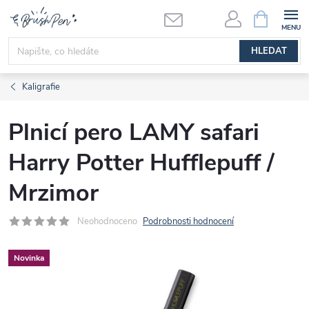
Přejít
NÁKUPNÍ
KOŠÍK
na
obsah
HLEDAT
Kaligrafie
Plnicí pero LAMY safari
Harry Potter Hufflepuff /
Mrzimor
Neohodnoceno
Podrobnosti hodnocení
Novinka