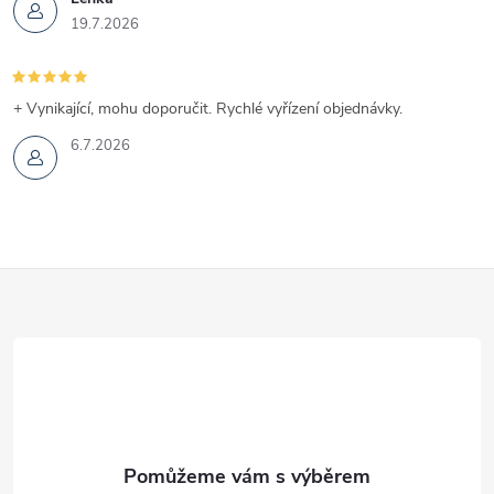
19.7.2026
+ Vynikající, mohu doporučit. Rychlé vyřízení objednávky.
6.7.2026
Z
á
p
a