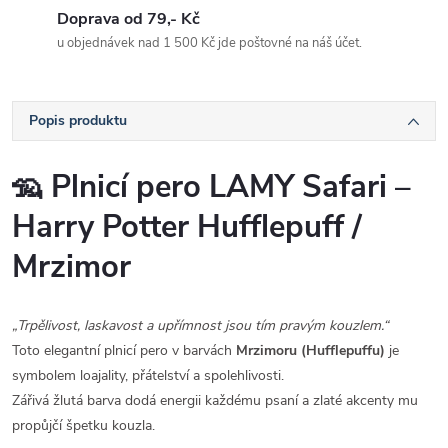
Doprava od 79,- Kč
u objednávek nad 1 500 Kč jde poštovné na náš účet.
Popis produktu
🦡
Plnicí pero LAMY Safari –
Harry Potter Hufflepuff /
Mrzimor
„Trpělivost, laskavost a upřímnost jsou tím pravým kouzlem.“
Toto elegantní plnicí pero v barvách
Mrzimoru (Hufflepuffu)
je
symbolem loajality, přátelství a spolehlivosti.
Zářivá žlutá barva dodá energii každému psaní a zlaté akcenty mu
propůjčí špetku kouzla.