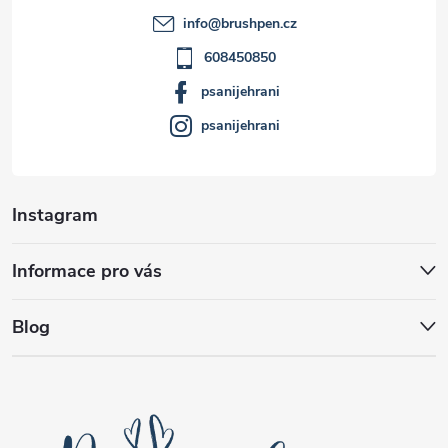
t
info
@
brushpen.cz
í
608450850
psanijehrani
psanijehrani
Instagram
Informace pro vás
Blog