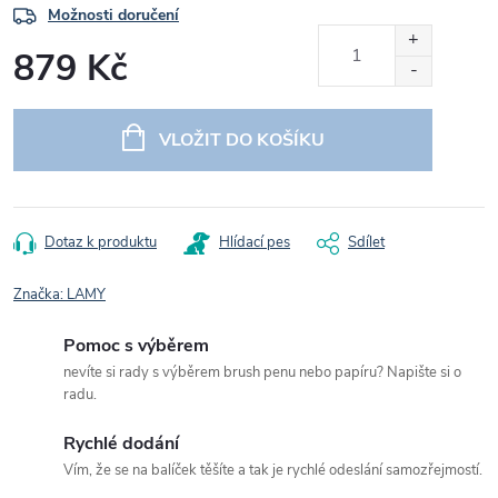
Možnosti doručení
879 Kč
Měrná
cena:
VLOŽIT DO KOŠÍKU
Dotaz k produktu
Hlídací pes
Sdílet
Značka:
LAMY
Pomoc s výběrem
nevíte si rady s výběrem brush penu nebo papíru? Napište si o
radu.
Rychlé dodání
Vím, že se na balíček těšíte a tak je rychlé odeslání samozřejmostí.