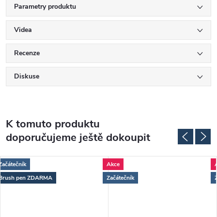
Parametry produktu
Videa
Recenze
Diskuse
K tomuto produktu
doporučujeme ještě dokoupit
Začátečník
Akce
Brush pen ZDARMA
Začátečník