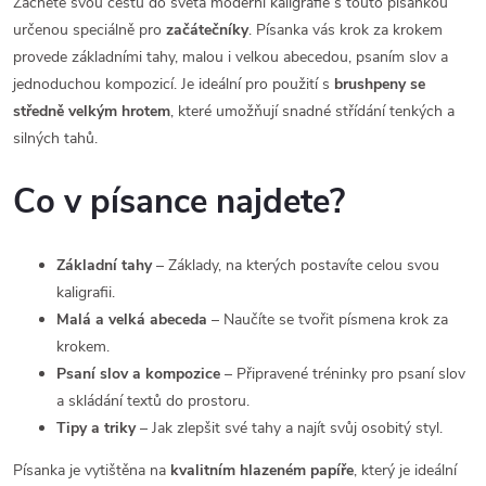
Začněte svou cestu do světa moderní kaligrafie s touto písankou
určenou speciálně pro
začátečníky
. Písanka vás krok za krokem
provede základními tahy, malou i velkou abecedou, psaním slov a
jednoduchou kompozicí. Je ideální pro použití s
brushpeny se
středně velkým hrotem
, které umožňují snadné střídání tenkých a
silných tahů.
Co v písance najdete?
Základní tahy
– Základy, na kterých postavíte celou svou
kaligrafii.
Malá a velká abeceda
– Naučíte se tvořit písmena krok za
krokem.
Psaní slov a kompozice
– Připravené tréninky pro psaní slov
a skládání textů do prostoru.
Tipy a triky
– Jak zlepšit své tahy a najít svůj osobitý styl.
Písanka je vytištěna na
kvalitním hlazeném papíře
, který je ideální