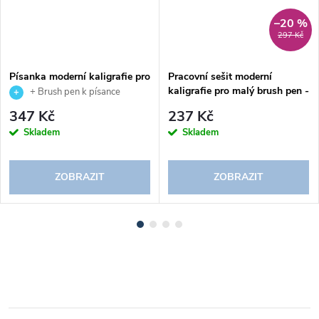
–20 %
297 Kč
Písanka moderní kaligrafie pro
Pracovní sešit moderní
malý brush pen 2. díl
kaligrafie pro malý brush pen -
+ Brush pen k písance
malá abeceda
ZDARMA
347 Kč
237 Kč
Skladem
Skladem
ZOBRAZIT
ZOBRAZIT