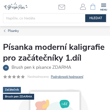
Přejít
NÁKUPNÍ
KOŠÍK
na
obsah
HLEDAT
Písanky
Písanka moderní kaligrafie
pro začátečníky 1.díl
Brush pen k písance ZDARMA
Neohodnoceno
Podrobnosti hodnocení
Začátečník
Brush pen ZDARMA