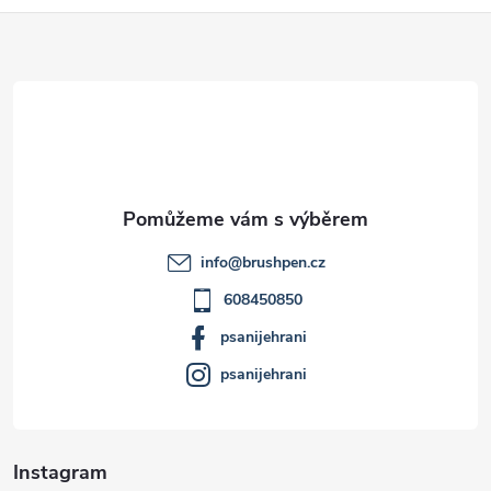
Z
á
p
a
t
info
@
brushpen.cz
í
608450850
psanijehrani
psanijehrani
Instagram