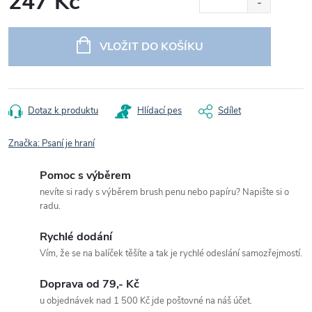
247 Kč
Měrná
cena:
VLOŽIT DO KOŠÍKU
Dotaz k produktu
Hlídací pes
Sdílet
Značka:
Psaní je hraní
Pomoc s výběrem
nevíte si rady s výběrem brush penu nebo papíru? Napište si o
radu.
Rychlé dodání
Vím, že se na balíček těšíte a tak je rychlé odeslání samozřejmostí.
Doprava od 79,- Kč
u objednávek nad 1 500 Kč jde poštovné na náš účet.