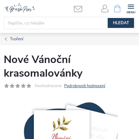
Přejít
NÁKUPNÍ
KOŠÍK
na
obsah
HLEDAT
Tvoření
Nové Vánoční
krasomalovánky
Neohodnoceno
Podrobnosti hodnocení