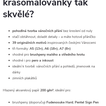
krasomalovánky tak
skvělé?
pohodlná tvorba vánočních přání
bez kreslení od nuly
stačí obtáhnout, doladit detaily – a máte hotové přáníčko
39 originálních motivů
inspirovaných českými Vánocemi
tři formáty:
A5 (13×), A6 (18×), A7 (8×)
vhodné pro
brushpeny malého a středního hrotu
vhodné i pro
pero a inkoust
ideální k tvorbě: vánočních přání a pohledů, jmenovek na
dárky
zimních plakátků
Hlazený akvarelový papír
200 g/m²
, ideální pro:
brushpeny (doporučuji
Fudenosuke Hard
,
Pentel Sign Pen