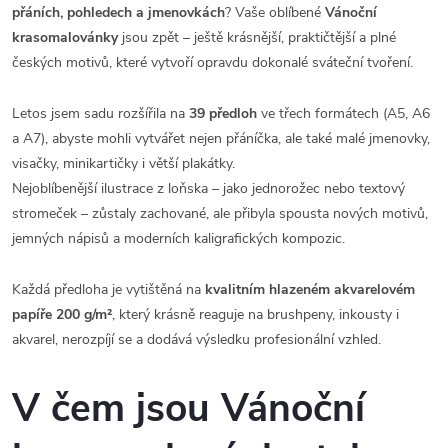
přáních, pohledech a jmenovkách
? Vaše oblíbené
Vánoční
krasomalovánky
jsou zpět – ještě krásnější, praktičtější a plné
českých motivů, které vytvoří opravdu dokonalé sváteční tvoření.
Letos jsem sadu rozšířila na
39 předloh
ve třech formátech (A5, A6
a A7), abyste mohli vytvářet nejen přáníčka, ale také malé jmenovky,
visačky, minikartičky i větší plakátky.
Nejoblíbenější ilustrace z loňska – jako jednorožec nebo textový
stromeček – zůstaly zachované, ale přibyla spousta nových motivů,
jemných nápisů a moderních kaligrafických kompozic.
Každá předloha je vytištěná na
kvalitním hlazeném akvarelovém
papíře 200 g/m²
, který krásně reaguje na brushpeny, inkousty i
akvarel, nerozpíjí se a dodává výsledku profesionální vzhled.
V čem jsou Vánoční