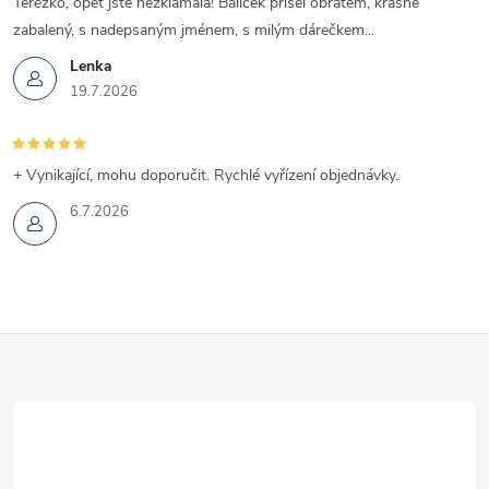
Terezko, opět jste nezklamala! Balíček přišel obratem, krásně
zabalený, s nadepsaným jménem, s milým dárečkem...
Lenka
19.7.2026
+ Vynikající, mohu doporučit. Rychlé vyřízení objednávky.
6.7.2026
Z
á
p