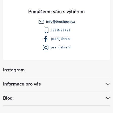
a
t
info
@
brushpen.cz
í
608450850
psanijehrani
psanijehrani
Instagram
Informace pro vás
Blog