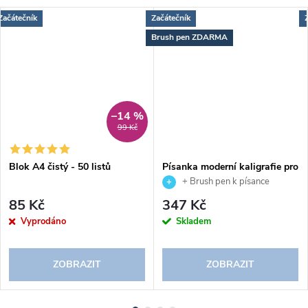
Začátečník
Začátečník
Brush pen ZDARMA
–14 %
99 Kč
Blok A4 čistý - 50 listů
Písanka moderní kaligrafie pro
malý brush pen 2. díl
+ Brush pen k písance
ZDARMA
85 Kč
347 Kč
Vyprodáno
Skladem
ZOBRAZIT
ZOBRAZIT