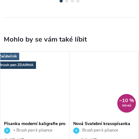
Začátečník
Brush pen ZDARMA
–10 %
99 Kč
Písanka moderní kaligrafie pro
Nová Svatební krasopísanka
malý brush pen 2. díl
pro brushpen i pero
+ Brush pen k písance
Brush pen k písance
ZDARMA
ZDARMA