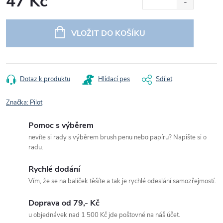
47 Kč
Měrná
cena:
VLOŽIT DO KOŠÍKU
Dotaz k produktu
Hlídací pes
Sdílet
Značka:
Pilot
Pomoc s výběrem
nevíte si rady s výběrem brush penu nebo papíru? Napište si o
radu.
Rychlé dodání
Vím, že se na balíček těšíte a tak je rychlé odeslání samozřejmostí.
Doprava od 79,- Kč
u objednávek nad 1 500 Kč jde poštovné na náš účet.