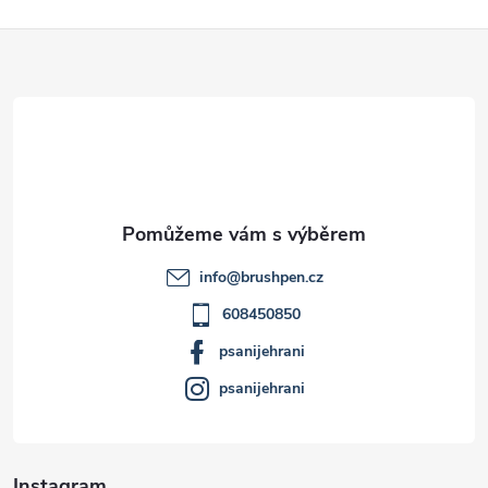
Z
á
p
a
t
info
@
brushpen.cz
í
608450850
psanijehrani
psanijehrani
Instagram