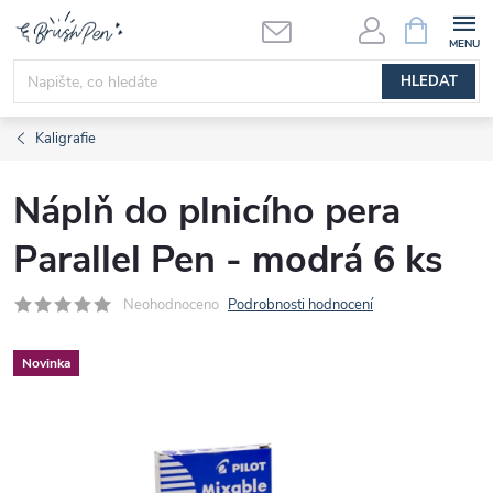
Přejít
NÁKUPNÍ
KOŠÍK
na
obsah
HLEDAT
Kaligrafie
Náplň do plnicího pera
Parallel Pen - modrá 6 ks
Neohodnoceno
Podrobnosti hodnocení
Novinka