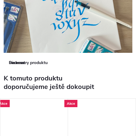
Parametry produktu
Recenze
Diskuse
K tomuto produktu
doporučujeme ještě dokoupit
Akce
Akce