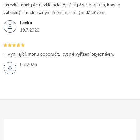
Terezko, opět jste nezklamala! Balíček přišel obratem, krásně
zabalený, s nadepsaným jménem, s milým dárečkem...
Lenka
19.7.2026
+ Vynikající, mohu doporučit. Rychlé vyřízení objednávky.
6.7.2026
Z
á
p