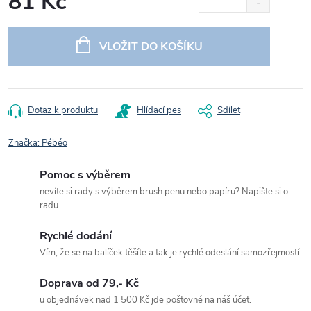
81 Kč
Měrná
cena:
VLOŽIT DO KOŠÍKU
Dotaz k produktu
Hlídací pes
Sdílet
Značka:
Pébéo
Pomoc s výběrem
nevíte si rady s výběrem brush penu nebo papíru? Napište si o
radu.
Rychlé dodání
Vím, že se na balíček těšíte a tak je rychlé odeslání samozřejmostí.
Doprava od 79,- Kč
u objednávek nad 1 500 Kč jde poštovné na náš účet.