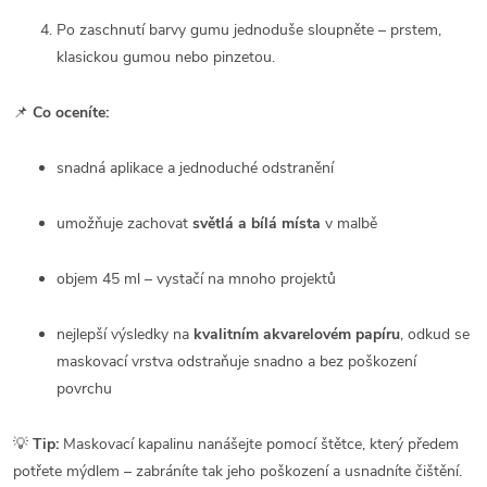
Po zaschnutí barvy gumu jednoduše sloupněte – prstem,
klasickou gumou nebo pinzetou.
📌
Co oceníte:
snadná aplikace a jednoduché odstranění
umožňuje zachovat
světlá a bílá místa
v malbě
objem 45 ml – vystačí na mnoho projektů
nejlepší výsledky na
kvalitním akvarelovém papíru
, odkud se
maskovací vrstva odstraňuje snadno a bez poškození
povrchu
💡
Tip:
Maskovací kapalinu nanášejte pomocí štětce, který předem
potřete mýdlem – zabráníte tak jeho poškození a usnadníte čištění.