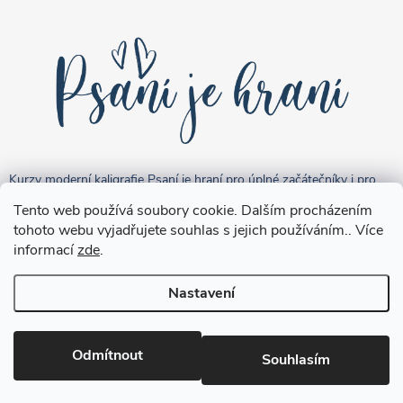
Kurzy moderní kaligrafie Psaní je hraní pro úplné začátečníky i pro
pokročilejší "kreativce".
Tento web používá soubory cookie. Dalším procházením
tohoto webu vyjadřujete souhlas s jejich používáním.. Více
informací
zde
.
Nastavení
Copyright 2026
Brushpen.cz
. Všechna práva vyhrazena.
Upravit
nastavení cookies
Odmítnout
Souhlasím
Vytvořil Shoptet