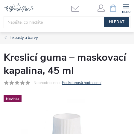
Přejít
NÁKUPNÍ
KOŠÍK
na
obsah
HLEDAT
Inkousty a barvy
Kreslicí guma – maskovací
kapalina, 45 ml
Neohodnoceno
Podrobnosti hodnocení
Novinka