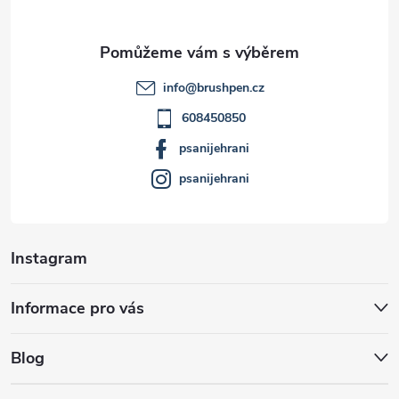
a
t
info
@
brushpen.cz
í
608450850
psanijehrani
psanijehrani
Instagram
Informace pro vás
Blog