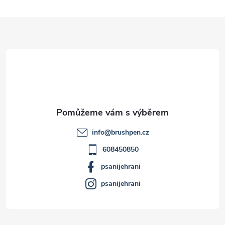
Z
á
p
a
t
info
@
brushpen.cz
í
608450850
psanijehrani
psanijehrani