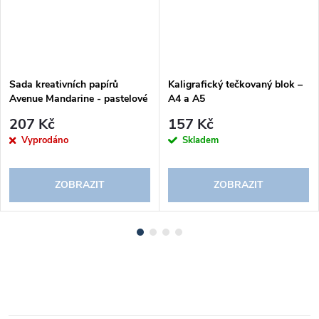
Sada kreativních papírů
Kaligrafický tečkovaný blok –
Avenue Mandarine - pastelové
A4 a A5
barvy (20 listů)
207 Kč
157 Kč
Vyprodáno
Skladem
ZOBRAZIT
ZOBRAZIT