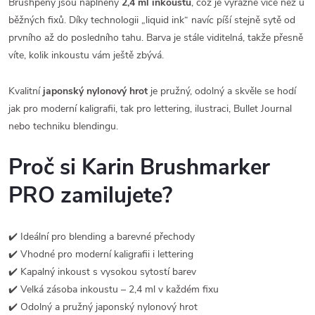
Brushpeny jsou naplněny
2,4 ml inkoustu
, což je výrazně více než u
běžných fixů. Díky technologii „liquid ink“ navíc píší stejně sytě od
prvního až do posledního tahu. Barva je stále viditelná, takže přesně
víte, kolik inkoustu vám ještě zbývá.
Kvalitní
japonský nylonový hrot
je pružný, odolný a skvěle se hodí
jak pro moderní kaligrafii, tak pro lettering, ilustraci, Bullet Journal
nebo techniku blendingu.
Proč si Karin Brushmarker
PRO zamilujete?
✔️ Ideální pro blending a barevné přechody
✔️ Vhodné pro moderní kaligrafii i lettering
✔️ Kapalný inkoust s vysokou sytostí barev
✔️ Velká zásoba inkoustu – 2,4 ml v každém fixu
✔️ Odolný a pružný japonský nylonový hrot