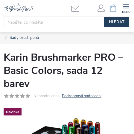
Přejít
NÁKUPNÍ
KOŠÍK
na
obsah
HLEDAT
Sady brush penů
Karin Brushmarker PRO –
Basic Colors, sada 12
barev
Neohodnoceno
Podrobnosti hodnocení
Novinka