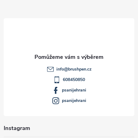
Z
á
p
a
t
info
@
brushpen.cz
í
608450850
psanijehrani
psanijehrani
Instagram