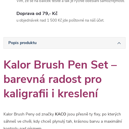
Vím, že se na balíček těšíte a tak je rychlé odeslání samozřejmostí.
Doprava od 79,- Kč
u objednávek nad 1 500 Kč jde poštovné na náš účet.
Popis produktu
Kalor Brush Pen Set –
barevná radost pro
kaligrafii i kreslení
Kalor Brush Peny od značky
KACO
jsou přesně ty fixy, po kterých
sáhneš ve chvíli, kdy chceš plynulý tah, krásnou barvu a maximální
kontrolu nad písmem.