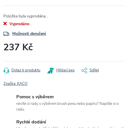
Položka byla vyprodána…
Vyprodáno
Možnosti doručení
237 Kč
Měrná
cena:
Dotaz k produktu
Hlídací pes
Sdílet
Značka:
KACO
Pomoc s výběrem
nevíte si rady s výběrem brush penu nebo papíru? Napište si o
radu.
Rychlé dodání