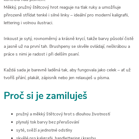
Měkký, pružný štětcový hrot reaguje na tlak ruky a umožňuje
přirozeně střídat tenké i silné linky – ideální pro moderní kaligrafii,
lettering i volnou ilustraci.
Inkoust je sytý, rovnoměrný a krásně krycí, takže barvy působí čistě
a jasně už na první tah. Brushpeny se skvěle ovládají, neškrábou a
práce s nimi je radost i při delším psaní.
Každá sada je barevně laděná tak, aby fungovala jako celek – ať už
tvoříš přání, plakát, zápisník nebo jen relaxuješ u písma.
Proč si je zamiluješ
pružný a měkký štětcový hrot s dlouhou životností
plynulý tok barvy bez přerušování
syté, svěží a jednotné odstíny
skvělé pro kaligrafii, handlettering i kresbu