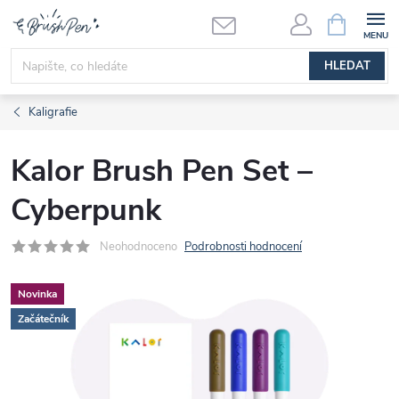
Přejít
NÁKUPNÍ
KOŠÍK
na
obsah
HLEDAT
Kaligrafie
Kalor Brush Pen Set –
Cyberpunk
Neohodnoceno
Podrobnosti hodnocení
Novinka
Začátečník