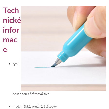
Tech
nické
infor
mac
e
typ:
brushpen / štětcová fixa
hrot: měkký, pružný, štětcový