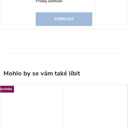
Prodej ukončen
ZOBRAZIT
Novinka