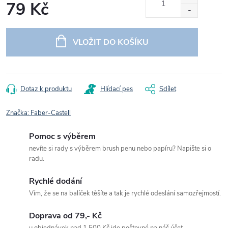
79 Kč
Měrná
cena:
VLOŽIT DO KOŠÍKU
Dotaz k produktu
Hlídací pes
Sdílet
Značka:
Faber-Castell
Pomoc s výběrem
nevíte si rady s výběrem brush penu nebo papíru? Napište si o
radu.
Rychlé dodání
Vím, že se na balíček těšíte a tak je rychlé odeslání samozřejmostí.
Doprava od 79,- Kč
u objednávek nad 1 500 Kč jde poštovné na náš účet.