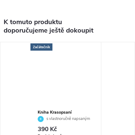
K tomuto produktu
doporučujeme ještě dokoupit
Začátečník
Kniha Krasopsaní
s vlastnoručně napsaným
věnováním
390 Kč