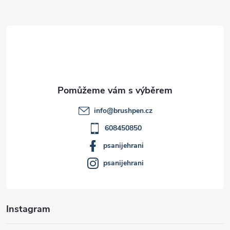
Z
á
p
a
t
info
@
brushpen.cz
í
608450850
psanijehrani
psanijehrani
Instagram