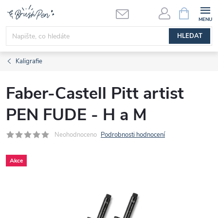
Přejít
NÁKUPNÍ
KOŠÍK
na
obsah
HLEDAT
Kaligrafie
Faber-Castell Pitt artist
PEN FUDE - H a M
Neohodnoceno
Podrobnosti hodnocení
Akce