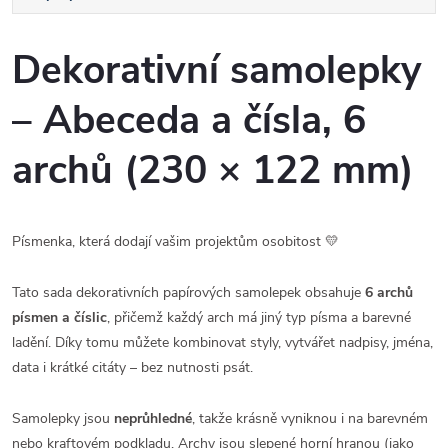
Dekorativní samolepky
– Abeceda a čísla, 6
archů (230 × 122 mm)
Písmenka, která dodají vašim projektům osobitost 💛
Tato sada dekorativních papírových samolepek obsahuje
6 archů
písmen a číslic
, přičemž každý arch má jiný typ písma a barevné
ladění. Díky tomu můžete kombinovat styly, vytvářet nadpisy, jména,
data i krátké citáty – bez nutnosti psát.
Samolepky jsou
neprůhledné
, takže krásně vyniknou i na barevném
nebo kraftovém podkladu. Archy jsou slepené horní hranou (jako