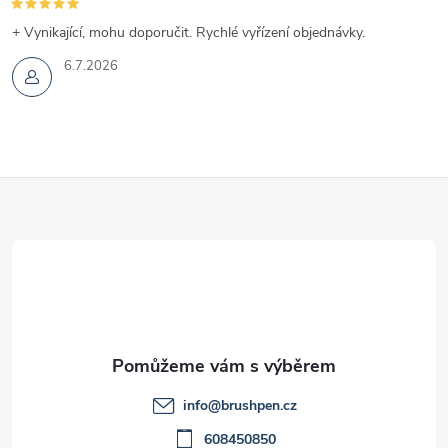
+ Vynikající, mohu doporučit. Rychlé vyřízení objednávky.
6.7.2026
Z
á
p
a
t
info
@
brushpen.cz
608450850