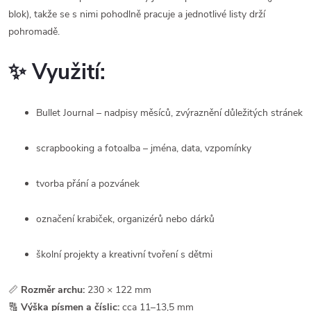
blok), takže se s nimi pohodlně pracuje a jednotlivé listy drží
pohromadě.
✨ Využití:
Bullet Journal – nadpisy měsíců, zvýraznění důležitých stránek
scrapbooking a fotoalba – jména, data, vzpomínky
tvorba přání a pozvánek
označení krabiček, organizérů nebo dárků
školní projekty a kreativní tvoření s dětmi
📏
Rozměr archu:
230 × 122 mm
🔠
Výška písmen a číslic:
cca 11–13,5 mm