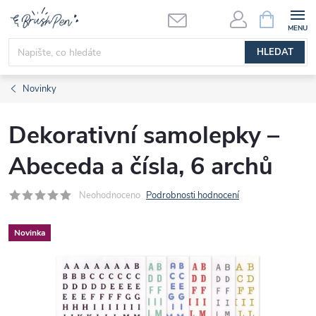
Přejít
NÁKUPNÍ
KOŠÍK
na
obsah
HLEDAT
Novinky
Dekorativní samolepky –
Abeceda a čísla, 6 archů
Neohodnoceno
Podrobnosti hodnocení
Novinka