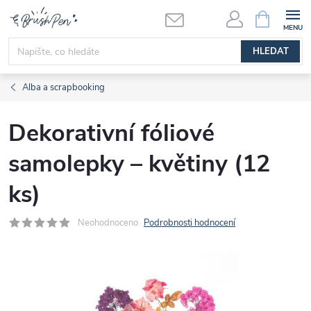
Přejít
NÁKUPNÍ
KOŠÍK
na
obsah
HLEDAT
Alba a scrapbooking
Dekorativní fóliové
samolepky – květiny (12
ks)
Neohodnoceno
Podrobnosti hodnocení