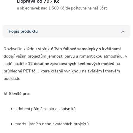
Doprava od 79,- Kč
u objednávek nad 1 500 Kč jde poštovné na náš účet.
Popis produktu
Rozkveťte každou stránku! Tyto
fóliové samolepky s květinami
dodají vašim projektům jemnost, barvu a romantickou atmosféru. V
sadě najdete
12 detailně zpracovaných květinových motivů
na
průhledné PET fólii, které krásně vyniknou na světlém i tmavém
podkladu.
🌸
Skvělé pro:
zdobení přáníček, alb a zápisníků
tvorbu jarních nebo svatebních projektů