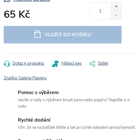
65 Kč
Měrná
cena:
VLOŽIT DO KOŠÍKU
Dotaz k produktu
Hlídací pes
Sdílet
Značka:
Galerie Papieru
Pomoc s výběrem
nevíte si rady s výběrem brush penu nebo papíru? Napište si o
radu.
Rychlé dodání
Vím, že se na balíček těšíte a tak je rychlé odeslání samozřejmostí.