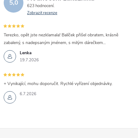
5,0
623 hodnocení
Zobrazit recenze
Terezko, opět jste nezklamala! Balíček přišel obratem, krásně
zabalený, s nadepsaným jménem, s milým dárečkem...
Lenka
19.7.2026
+ Vynikající, mohu doporučit. Rychlé vyřízení objednávky.
6.7.2026
Z