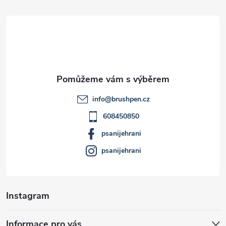
á
p
a
t
info
@
brushpen.cz
í
608450850
psanijehrani
psanijehrani
Instagram
Informace pro vás