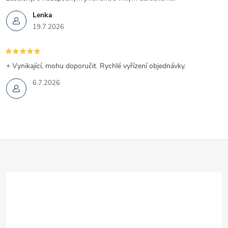
Lenka
19.7.2026
+ Vynikající, mohu doporučit. Rychlé vyřízení objednávky.
6.7.2026
Z
á
p
a