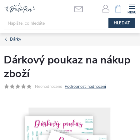
Přejít
NÁKUPNÍ
KOŠÍK
na
obsah
HLEDAT
Dárky
Dárkový poukaz na nákup
zboží
Neohodnoceno
Podrobnosti hodnocení