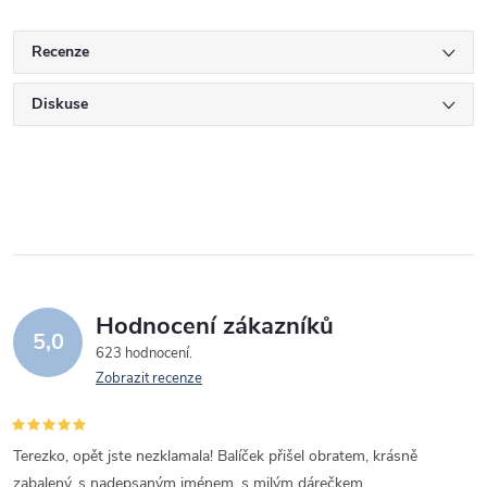
Recenze
Diskuse
Hodnocení zákazníků
5,0
623 hodnocení
Zobrazit recenze
Terezko, opět jste nezklamala! Balíček přišel obratem, krásně
zabalený, s nadepsaným jménem, s milým dárečkem...