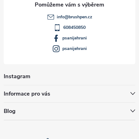
t
info
@
brushpen.cz
í
608450850
psanijehrani
psanijehrani
Instagram
Informace pro vás
Blog