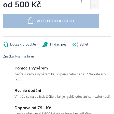
od
500 Kč
Měrná
cena:
VLOŽIT DO KOŠÍKU
Dotaz k produktu
Hlídací pes
Sdílet
Značka:
Psaní je hraní
Pomoc s výběrem
nevíte si rady s výběrem brush penu nebo papíru? Napište si o
radu.
Rychlé dodání
Vím, že se na balíček těšíte a tak je rychlé odeslání samozřejmostí.
Doprava od 79,- Kč
u objednávek nad 1 500 Kč jde poštovné na náš účet.