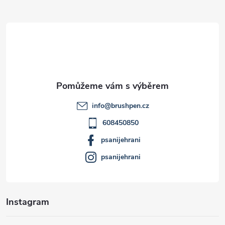
Z
á
p
a
t
info
@
brushpen.cz
í
608450850
psanijehrani
psanijehrani
Instagram