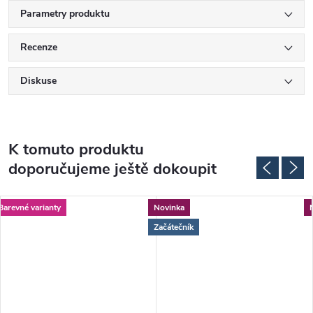
Parametry produktu
Recenze
Diskuse
K tomuto produktu
doporučujeme ještě dokoupit
Barevné varianty
Novinka
Začátečník