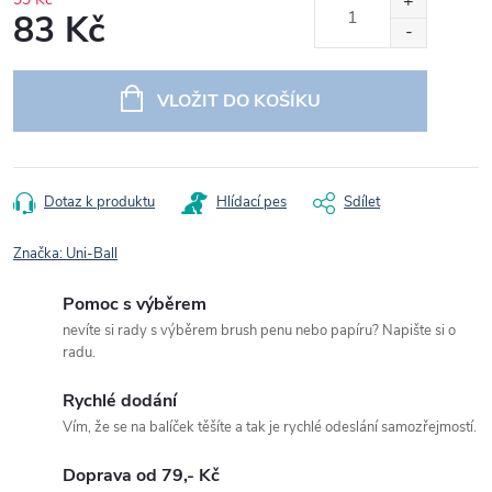
83 Kč
Měrná
cena:
VLOŽIT DO KOŠÍKU
Dotaz k produktu
Hlídací pes
Sdílet
Značka:
Uni-Ball
Pomoc s výběrem
nevíte si rady s výběrem brush penu nebo papíru? Napište si o
radu.
Rychlé dodání
Vím, že se na balíček těšíte a tak je rychlé odeslání samozřejmostí.
Doprava od 79,- Kč