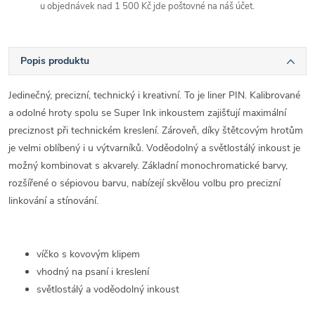
u objednávek nad 1 500 Kč jde poštovné na náš účet.
Popis produktu
Jedinečný, precizní, technický i kreativní. To je liner PIN. Kalibrované
a odolné hroty spolu se Super Ink inkoustem zajišťují maximální
preciznost při technickém kreslení. Zároveň, díky štětcovým hrotům
je velmi oblíbený i u výtvarníků. Voděodolný a světlostálý inkoust je
možný kombinovat s akvarely. Základní monochromatické barvy,
rozšířené o sépiovou barvu, nabízejí skvělou volbu pro precizní
linkování a stínování.
víčko s kovovým klipem
vhodný na psaní i kreslení
světlostálý a voděodolný inkoust