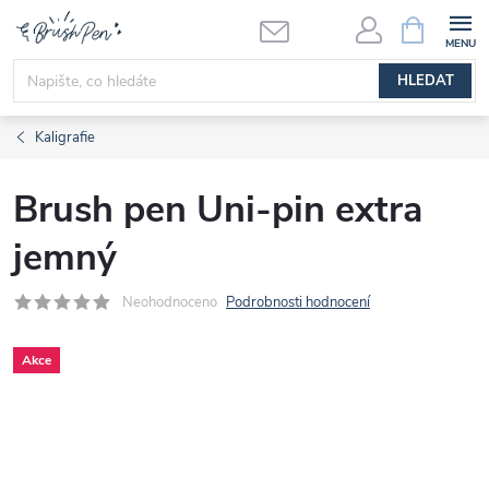
Přejít
NÁKUPNÍ
KOŠÍK
na
obsah
HLEDAT
Kaligrafie
Brush pen Uni-pin extra
jemný
Neohodnoceno
Podrobnosti hodnocení
Akce