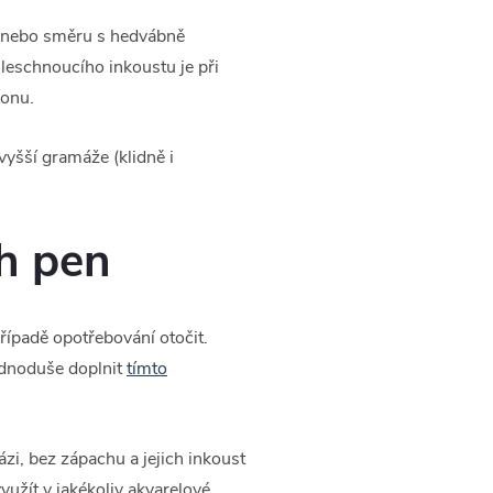
ku nebo směru s hedvábně
leschnoucího inkoustu je při
ylonu.
vyšší gramáže (klidně i
h pen
ípadě opotřebování otočit.
ednoduše doplnit
tímto
ázi, bez zápachu a jejich inkoust
yužít v jakékoliv akvarelové