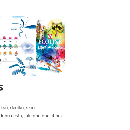
s
su, deníku, skici,
dnou cestu, jak toho docílit bez