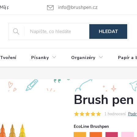
info@brushpen.cz
Můj příběh
Obchodní podmínky
Podmínky ochrany osobních údajů
HLEDAT
Tvoření
Písanky
Organizéry
Papír a 
Brush pen 
1 hodnocení
Podr
EcoLine Brushpen