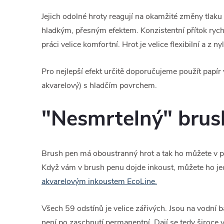
Jejich odolné hroty reagují na okamžité změny tla
hladkým, přesným efektem. Konzistentní přítok rych
práci velice komfortní. Hrot je velice flexibilní a z n
Pro nejlepší efekt určitě doporučujeme použít papír 
akvarelový) s hladčím povrchem.
"Nesmrtelný" brus
Brush pen má oboustranný hrot a tak ho můžete v př
Když vám v brush penu dojde inkoust, můžete ho j
akvarelovým inkoustem EcoLine.
Všech 59 odstínů je velice zářivých. Jsou na vodní b
není po zaschnutí permanentní. Dají se tedy široce v