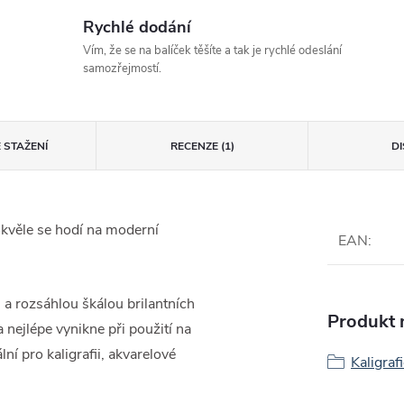
Rychlé dodání
Vím, že se na balíček těšíte a tak je rychlé odeslání
samozřejmostí.
 STAŽENÍ
RECENZE (1)
D
Skvěle se hodí na moderní
EAN
:
 a rozsáhlou škálou brilantních
Produkt n
 nejlépe vynikne při použití na
ní pro kaligrafii, akvarelové
Kaligraf