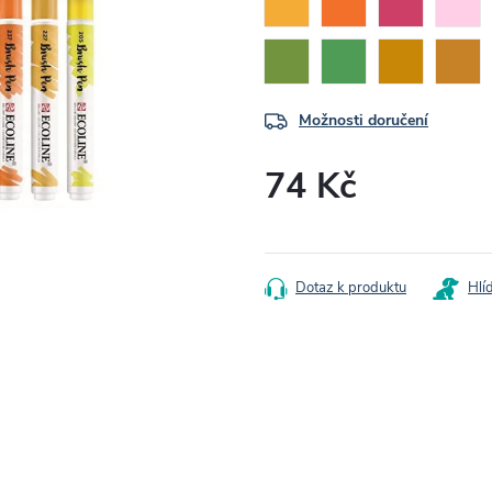
Možnosti doručení
74 Kč
Měrná
cena:
Dotaz k produktu
Hlí