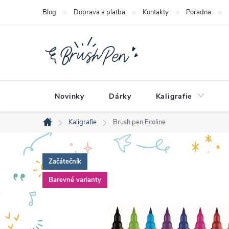
Přejít
Blog
Doprava a platba
Kontakty
Poradna
na
obsah
Novinky
Dárky
Kaligrafie
Kaligrafie
Brush pen Ecoline
Domů
Začátečník
Barevné varianty