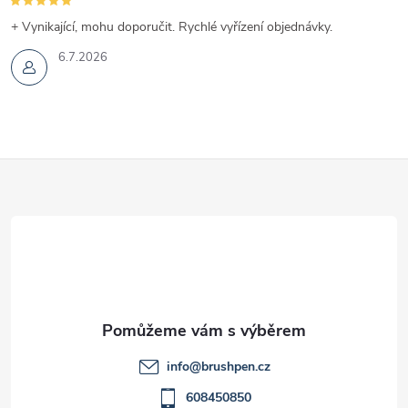
+ Vynikající, mohu doporučit. Rychlé vyřízení objednávky.
6.7.2026
Z
á
p
a
t
info
@
brushpen.cz
í
608450850