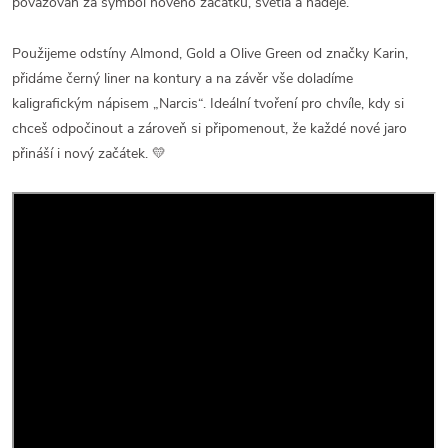
považován za symbol nového začátku, světla a naděje.
Použijeme odstíny Almond, Gold a Olive Green od značky Karin,
přidáme černý liner na kontury a na závěr vše doladíme
kaligrafickým nápisem „Narcis“. Ideální tvoření pro chvíle, kdy si
chceš odpočinout a zároveň si připomenout, že každé nové jaro
přináší i nový začátek. 💛