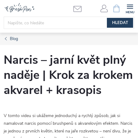
Přejít
NÁKUPNÍ
KOŠÍK
na
obsah
HLEDAT
Blog
Narcis – jarní květ plný
naděje | Krok za krokem
akvarel + krasopis
V tomto videu si ukážeme jednoduchý a rychlý způsob, jak si
namalovat narcis pomocí brushpenů s akvarelovým efektem. Narcis
je jednou z prvních květin, které na jaře rozkvetou – není divu, že je