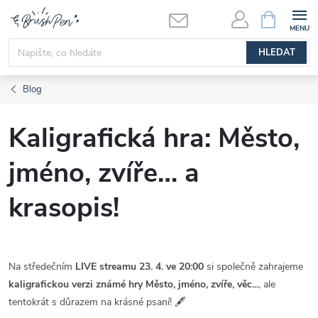
Přejít
NÁKUPNÍ
KOŠÍK
na
obsah
HLEDAT
Blog
Kaligrafická hra: Město,
jméno, zvíře… a
krasopis!
Na středečním
LIVE streamu 23. 4. ve 20:00
si společně zahrajeme
kaligrafickou verzi známé hry Město, jméno, zvíře, věc...
, ale
tentokrát s důrazem na krásné psaní! 🖋