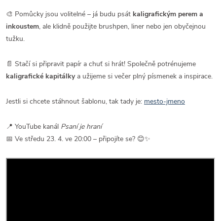
🎨 Pomůcky jsou volitelné – já budu psát
kaligrafickým perem a
inkoustem
, ale klidně použijte brushpen, liner nebo jen obyčejnou
tužku.
📄 Stačí si připravit papír a chuť si hrát! Společně potrénujeme
kaligrafické kapitálky
a užijeme si večer plný písmenek a inspirace.
Jestli si chcete stáhnout šablonu, tak tady je:
mesto-jmeno
📍 YouTube kanál
Psaní je hraní
📅 Ve středu 23. 4. ve 20:00 – připojíte se? 😊✨