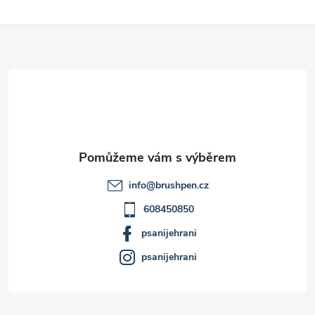
Z
á
p
a
t
info
@
brushpen.cz
í
608450850
psanijehrani
psanijehrani