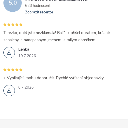
5,0
623 hodnocení
Zobrazit recenze
Terezko, opět jste nezklamala! Balíček přišel obratem, krásně
zabalený, s nadepsaným jménem, s milým dárečkem...
Lenka
19.7.2026
+ Vynikající, mohu doporučit. Rychlé vyřízení objednávky.
6.7.2026
Z