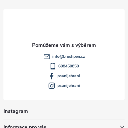
á
p
a
t
info
@
brushpen.cz
í
608450850
psanijehrani
psanijehrani
Instagram
Informace pro vás