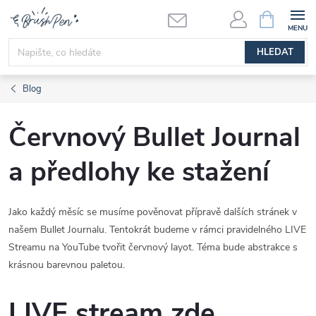
Přejít
NÁKUPNÍ
KOŠÍK
na
obsah
HLEDAT
Blog
Červnový Bullet Journal
a předlohy ke stažení
Jako každý měsíc se musíme pověnovat přípravě dalších stránek v
našem Bullet Journalu. Tentokrát budeme v rámci pravidelného LIVE
Streamu na YouTube tvořit červnový layot. Téma bude abstrakce s
krásnou barevnou paletou.
LIVE stream zde