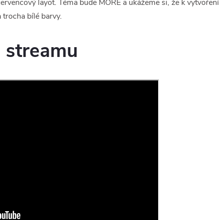
červencový layot. Téma bude MOŘE a ukážeme si, že k vytvořen
trocha bílé barvy.
 streamu