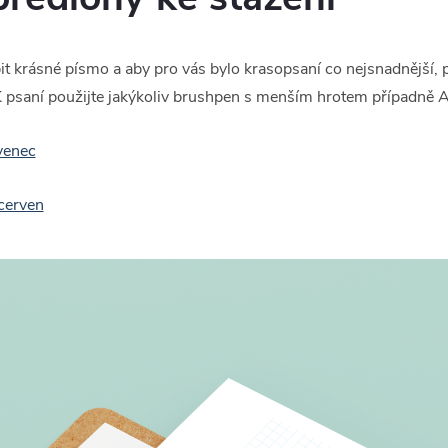
it krásné písmo a aby pro vás bylo krasopsaní co nejsnadnější, p
. K psaní použijte jakýkoliv brushpen s menším hrotem případn
venec
cerven