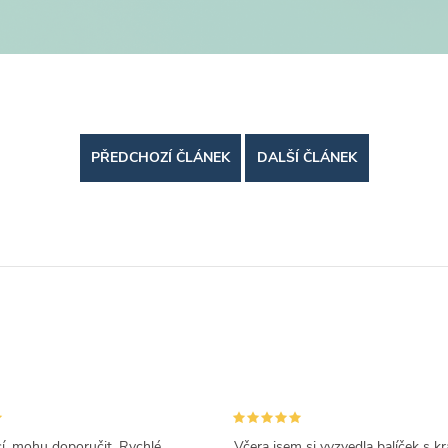
PŘEDCHOZÍ ČLÁNEK
DALŠÍ ČLÁNEK
cí, mohu doporučit. Rychlé
Včera jsem si vyzvedla balíček s k