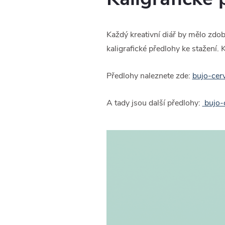
Každý kreativní diář by mělo zdob
kaligrafické předlohy ke stažení
Předlohy naleznete zde:
bujo-cer
A tady jsou další předlohy:
bujo-