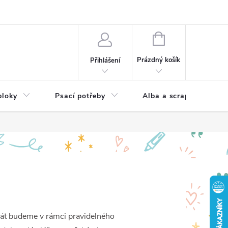
Hodnocení obchodu
NÁKUPNÍ
KOŠÍK
Prázdný košík
Přihlášení
bloky
Psací potřeby
Alba a scrapbooking
rát budeme v rámci pravidelného