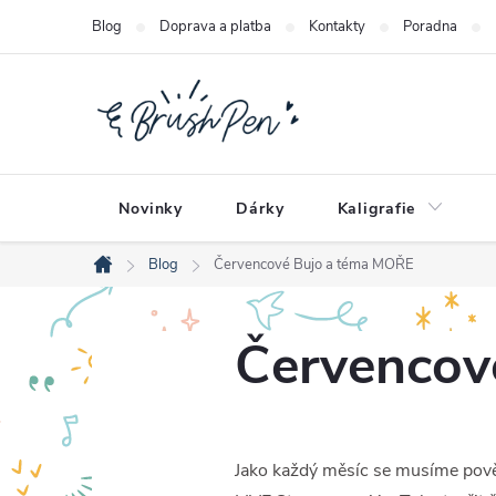
Přejít
Blog
Doprava a platba
Kontakty
Poradna
na
obsah
Novinky
Dárky
Kaligrafie
Blog
Červencové Bujo a téma MOŘE
Domů
Červencov
Jako každý měsíc se musíme pověn