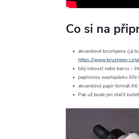
Co si na přip
akvarelové brushpeny (já b
https://www.brushpen.cz/go
bílý inkoust nebo barvu – št
papírovou washipásku šíř
akvarelový papír formát A6
Pak už bude jen stačit bulle