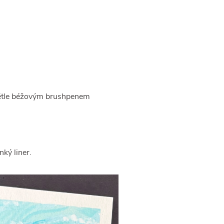
větle béžovým brushpenem
nký liner.