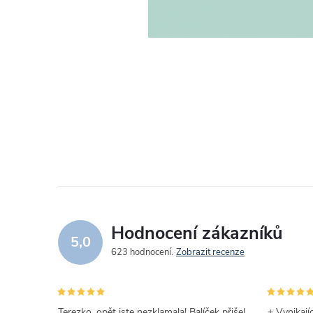
Hodnocení zákazníků
5,0
623 hodnocení
Zobrazit recenze
Terezko, opět jste nezklamala! Balíček přišel
+ Vynikají