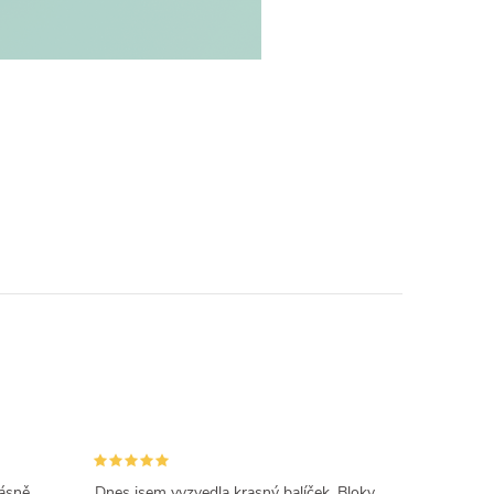
rásně
Dnes jsem vyzvedla krasný balíček. Bloky