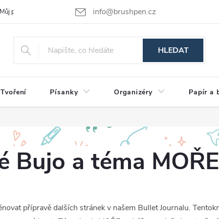
info@brushpen.cz
Můj příběh
Obchodní podmínky
Podmínky ochrany osobních údajů
HLEDAT
Tvoření
Písanky
Organizéry
Papír a 
é Bujo a téma MOŘE
ovat přípravě dalších stránek v našem Bullet Journalu. Tentok