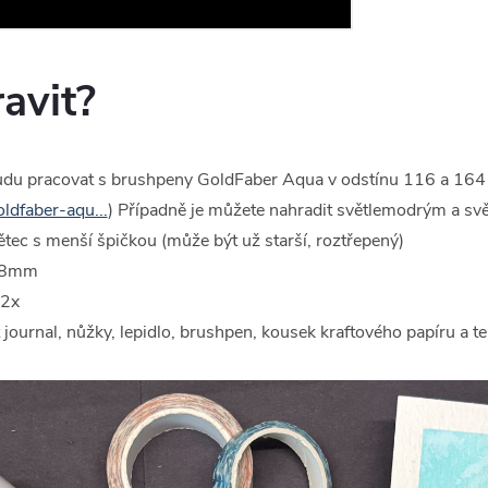
ravit?
udu pracovat s brushpeny GoldFaber Aqua v odstínu 116 a 164
ldfaber-aqu...
) Případně je můžete nahradit světlemodrým a s
ětec s menší špičkou (může být už starší, roztřepený)
e 8mm
 2x
t journal, nůžky, lepidlo, brushpen, kousek kraftového papíru a te