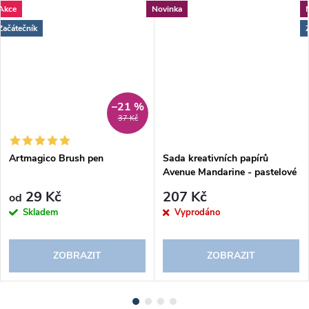
Akce
Novinka
Začátečník
–21 %
37 Kč
Artmagico Brush pen
Sada kreativních papírů
Avenue Mandarine - pastelové
barvy (20 listů)
29 Kč
207 Kč
od
Skladem
Vyprodáno
ZOBRAZIT
ZOBRAZIT