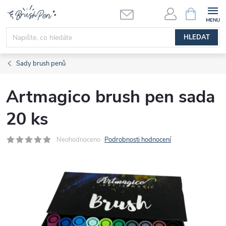
Přejít
NÁKUPNÍ
KOŠÍK
na
obsah
HLEDAT
Sady brush penů
Artmagico brush pen sada
20 ks
Neohodnoceno
Podrobnosti hodnocení