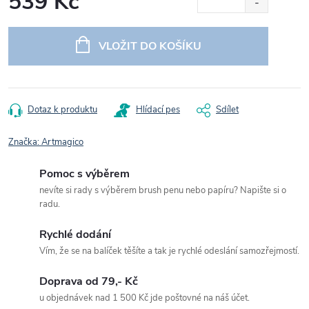
539 Kč
Měrná
cena:
VLOŽIT DO KOŠÍKU
Dotaz k produktu
Hlídací pes
Sdílet
Značka:
Artmagico
Pomoc s výběrem
nevíte si rady s výběrem brush penu nebo papíru? Napište si o
radu.
Rychlé dodání
Vím, že se na balíček těšíte a tak je rychlé odeslání samozřejmostí.
Doprava od 79,- Kč
u objednávek nad 1 500 Kč jde poštovné na náš účet.