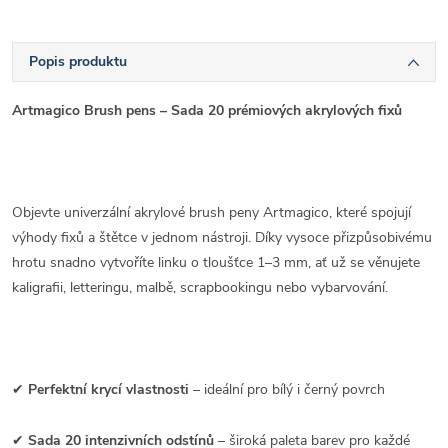
Popis produktu
Artmagico Brush pens – Sada 20 prémiových akrylových fixů
Objevte univerzální akrylové brush peny Artmagico, které spojují
výhody fixů a štětce v jednom nástroji. Díky vysoce přizpůsobivému
hrotu snadno vytvoříte linku o tloušťce 1–3 mm, ať už se věnujete
kaligrafii, letteringu, malbě, scrapbookingu nebo vybarvování.
✔
Perfektní krycí vlastnosti
– ideální pro bílý i černý povrch
✔
Sada 20 intenzivních odstínů
– široká paleta barev pro každé