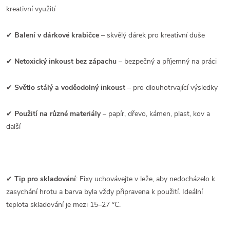
kreativní využití
✔
Balení v dárkové krabičce
– skvělý dárek pro kreativní duše
✔
Netoxický inkoust bez zápachu
– bezpečný a příjemný na práci
✔
Světlo stálý a voděodolný inkoust
– pro dlouhotrvající výsledky
✔
Použití na různé materiály
– papír, dřevo, kámen, plast, kov a
další
✔
Tip pro skladování
: Fixy uchovávejte v leže, aby nedocházelo k
zasychání hrotu a barva byla vždy připravena k použití. Ideální
teplota skladování je mezi 15–27 °C.